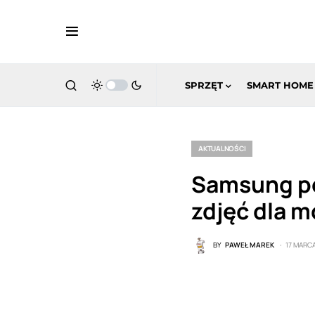
SPRZĘT
SMART HOME
AKTUALNOŚCI
Samsung po
zdjęć dla 
BY
PAWEŁ MAREK
17 MARC