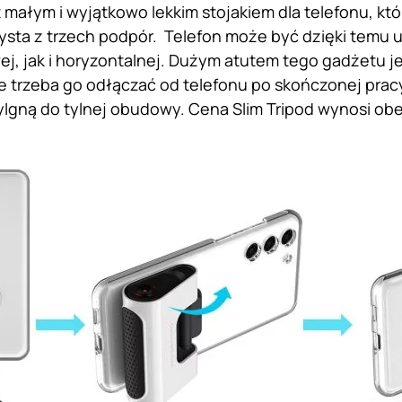
st małym i wyjątkowo lekkim stojakiem dla telefonu, kt
ysta z trzech podpór. Telefon może być dzięki temu
ej, jak i horyzontalnej. Dużym atutem tego gadżetu j
ie trzeba go odłączać od telefonu po skończonej prac
zylgną do tylnej obudowy. Cena Slim Tripod wynosi obe