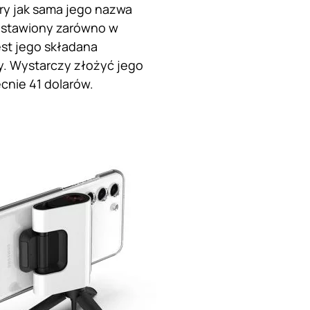
óry jak sama jego nazwa
 ustawiony zarówno w
est jego składana
y. Wystarczy złożyć jego
cnie 41 dolarów.