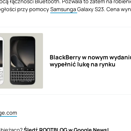
ocą łączności Bluetooth. Pozwala to zatem na robieni
egłości przy pomocy
Samsunga
Galaxy S23. Cena wyn
BlackBerry w nowym wydani
wypełnić lukę na rynku
ge.com
 bieżąco?
Śledź ROOTBLOG w Google News!