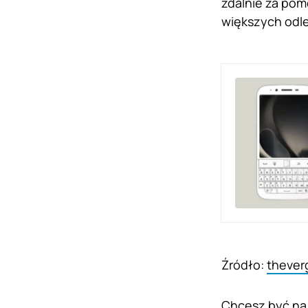
zdalnie za pom
większych odl
Źródło:
thever
Chcesz być na