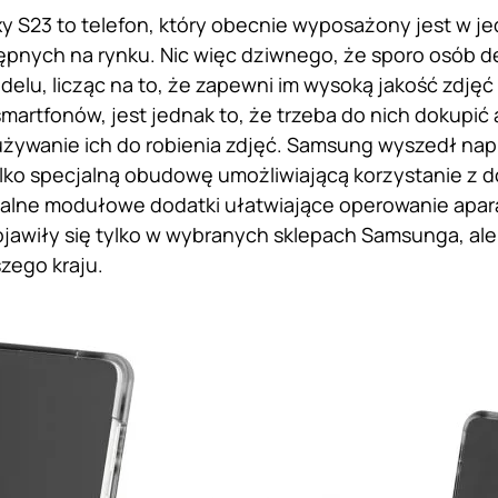
y S23 to telefon, który obecnie wyposażony jest w j
pnych na rynku. Nic więc dziwnego, że sporo osób d
delu, licząc na to, że zapewni im wysoką jakość zdję
smartfonów, jest jednak to, że trzeba do nich dokupić
żywanie ich do robienia zdjęć. Samsung wyszedł nap
ylko specjalną obudowę umożliwiającą korzystanie z
jalne modułowe dodatki ułatwiające operowanie apara
pojawiły się tylko w wybranych sklepach Samsunga, a
zego kraju.