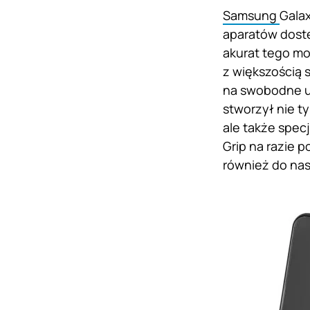
Samsung
Galax
aparatów dostę
akurat tego mo
z większością 
na swobodne u
stworzył nie t
ale także spec
Grip na razie 
również do nas