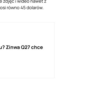
e zdjęć i wideo nawet z
osi równo 45 dolarów.
u? Zinwa Q27 chce