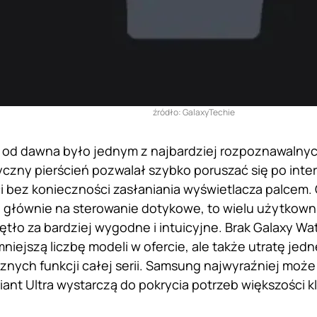
źródło: GalaxyTechie
e od dawna było jednym z najbardziej rozpoznawaln
czny pierścień pozwalał szybko poruszać się po inter
ci bez konieczności zasłaniania wyświetlacza palcem.
 głównie na sterowanie dotykowe, to wielu użytkow
ętło za bardziej wygodne i intuicyjne. Brak Galaxy Wa
mniejszą liczbę modeli w ofercie, ale także utratę jedn
znych funkcji całej serii. Samsung najwyraźniej mo
iant Ultra wystarczą do pokrycia potrzeb większości k