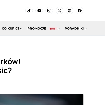
CO KUPIĆ?
PROMOCJE
PORADNIKI
HOT
arków!
sic?