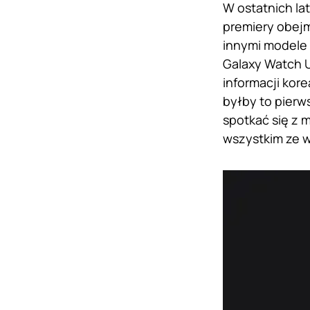
W ostatnich la
premiery obejm
innymi modele
Galaxy Watch U
informacji kor
byłby to pierw
spotkać się z 
wszystkim ze 