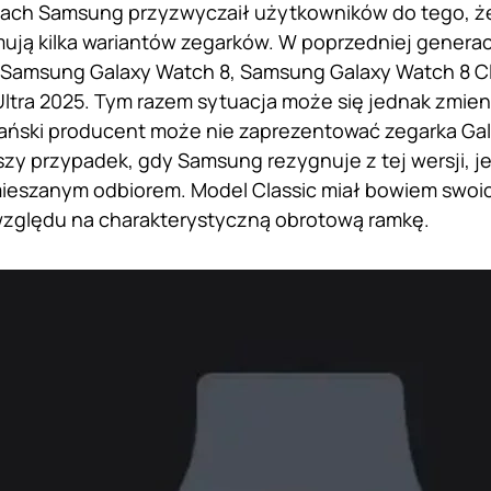
tach Samsung przyzwyczaił użytkowników do tego, ż
ują kilka wariantów zegarków. W poprzedniej generacj
 Samsung Galaxy Watch 8, Samsung Galaxy Watch 8 C
ltra 2025. Tym razem sytuacja może się jednak zmie
eański producent może nie zaprezentować zegarka Gal
szy przypadek, gdy Samsung rezygnuje z tej wersji, 
mieszanym odbiorem. Model Classic miał bowiem swo
względu na charakterystyczną obrotową ramkę.