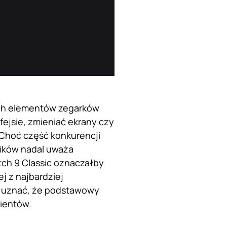
ych elementów zegarków
fejsie, zmieniać ekrany czy
 Choć część konkurencji
ników nadal uważa
tch 9 Classic oznaczałby
ej z najbardziej
że uznać, że podstawowy
lientów.