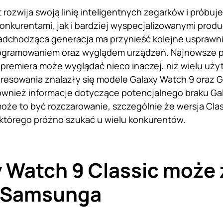
 rozwija swoją linię inteligentnych zegarków i próbuj
onkurentami, jak i bardziej wyspecjalizowanymi prod
adchodząca generacja ma przynieść kolejne usprawni
ogramowaniem oraz wyglądem urządzeń. Najnowsze pr
premiera może wyglądać nieco inaczej, niż wielu uż
resowania znalazły się modele Galaxy Watch 9 oraz Ga
również informacje dotyczące potencjalnego braku Gal
oże to być rozczarowanie, szczególnie że wersja Clas
którego próżno szukać u wielu konkurentów.
 Watch 9 Classic może 
y Samsunga