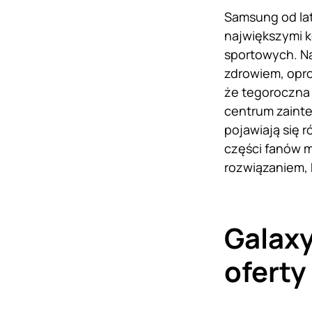
Samsung od lat
największymi k
sportowych. N
zdrowiem, opr
że tegoroczna 
centrum zainte
pojawiają się 
części fanów m
rozwiązaniem, 
Galaxy
ofert