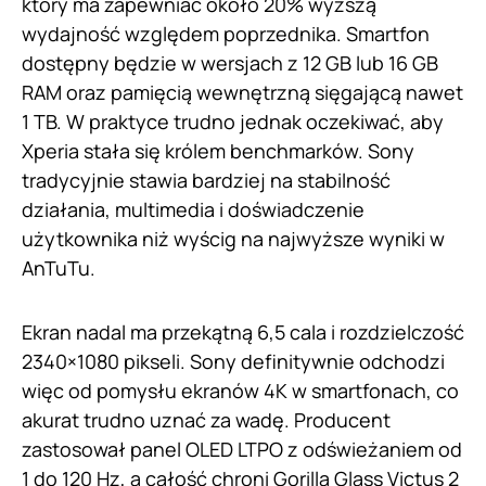
który ma zapewniać około 20% wyższą
wydajność względem poprzednika. Smartfon
dostępny będzie w wersjach z 12 GB lub 16 GB
RAM oraz pamięcią wewnętrzną sięgającą nawet
1 TB. W praktyce trudno jednak oczekiwać, aby
Xperia stała się królem benchmarków. Sony
tradycyjnie stawia bardziej na stabilność
działania, multimedia i doświadczenie
użytkownika niż wyścig na najwyższe wyniki w
AnTuTu.
Ekran nadal ma przekątną 6,5 cala i rozdzielczość
2340×1080 pikseli. Sony definitywnie odchodzi
więc od pomysłu ekranów 4K w smartfonach, co
akurat trudno uznać za wadę. Producent
zastosował panel OLED LTPO z odświeżaniem od
1 do 120 Hz, a całość chroni Gorilla Glass Victus 2