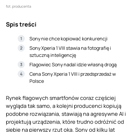
fot. producenta
Spis treści
Sony nie chce kopiować konkurencji
Sony Xperia 1 VIII stawia na fotografię i
sztuczną inteligencję
Flagowiec Sony nadal idzie własną drogą
Cena Sony Xperia 1 VIII i przedsprzedaż w
Polsce
Rynek flagowych smartfonów coraz częściej
wygląda tak samo, a kolejni producenci kopiują
podobne rozwiązania, stawiają na agresywne AI i
projektują urządzenia, które trudno odróżnić od
siebie na pierwszy rzut oka.
Sony
od kilku lat