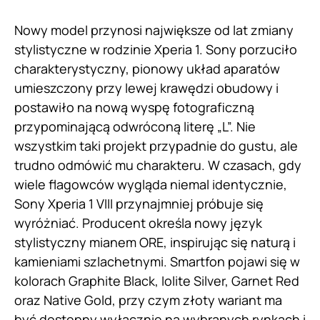
Nowy model przynosi największe od lat zmiany
stylistyczne w rodzinie Xperia 1. Sony porzuciło
charakterystyczny, pionowy układ aparatów
umieszczony przy lewej krawędzi obudowy i
postawiło na nową wyspę fotograficzną
przypominającą odwróconą literę „L”. Nie
wszystkim taki projekt przypadnie do gustu, ale
trudno odmówić mu charakteru. W czasach, gdy
wiele flagowców wygląda niemal identycznie,
Sony Xperia 1 VIII przynajmniej próbuje się
wyróżniać. Producent określa nowy język
stylistyczny mianem ORE, inspirując się naturą i
kamieniami szlachetnymi. Smartfon pojawi się w
kolorach Graphite Black, Iolite Silver, Garnet Red
oraz Native Gold, przy czym złoty wariant ma
być dostępny wyłącznie na wybranych rynkach i