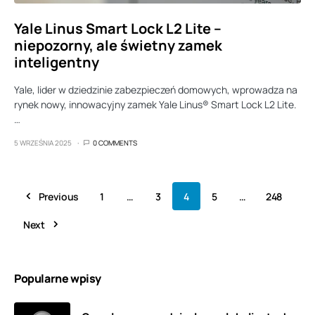
Yale Linus Smart Lock L2 Lite –
niepozorny, ale świetny zamek
inteligentny
Yale, lider w dziedzinie zabezpieczeń domowych, wprowadza na
rynek nowy, innowacyjny zamek Yale Linus® Smart Lock L2 Lite.
…
5 WRZEŚNIA 2025
0 COMMENTS
Previous
1
…
3
4
5
…
248
Next
Popularne wpisy