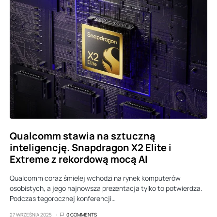
Qualcomm stawia na sztuczną
inteligencję. Snapdragon X2 Elite i
Extreme z rekordową mocą AI
Qualcomm coraz śmielej wchodzi na rynek komputerów
osobistych, a jego najnowsza prezentacja tylko to potwierdza.
Podczas tegorocznej konferencji…
27 WRZEŚNIA 2025
0 COMMENTS