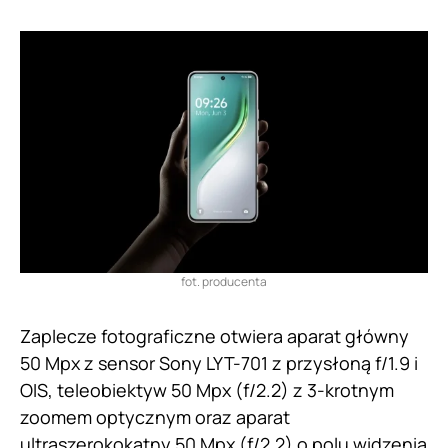
fot. producenta
Zaplecze fotograficzne otwiera aparat główny
50 Mpx z sensor Sony LYT-701 z przysłoną f/1.9 i
OIS, teleobiektyw 50 Mpx (f/2.2) z 3-krotnym
zoomem optycznym oraz aparat
ultraszerokokątny 50 Mpx (f/2.2) o polu widzenia