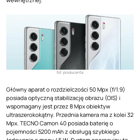
wewnętrznej.
fot. producenta
Główny aparat o rozdzielczości 50 Mpx (f/1.9)
posiada optyczną stabilizację obrazu (OIS) i
wspomagany jest przez 8 Mpx obiektyw
ultraszerokokątny. Przednia kamera ma z kolei 32
Mpx. TECNO Camon 40 posiada baterię o
pojemności 5200 mAh z obsługą szybkiego
ładowania o mocy 45 W. System operacyjny to