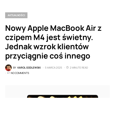
AKTUALNOŚCI
Nowy Apple MacBook Air z
czipem M4 jest świetny.
Jednak wzrok klientów
przyciągnie coś innego
BY
KAROL GODLEWSKI
5 MARCA 2025
2 MINUTE READ
NO COMMENTS