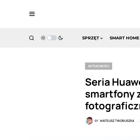
SPRZĘT
SMART HOME
AKTUALNOŚCI
Seria Huawe
smartfony 
fotografic
BY
MATEUSZ TWORUSZKA