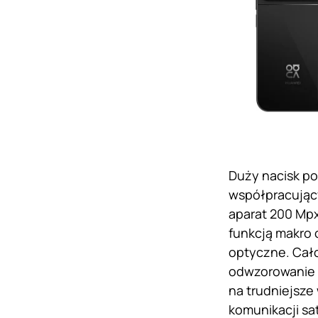
Duży nacisk po
współpracując
aparat 200 Mpx 
funkcją makro 
optyczne. Cał
odwzorowanie k
na trudniejsze
komunikacji sa