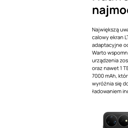
najmoc
Największą uwa
calowy ekran L
adaptacyjne od
Warto wspomni
urządzenia zos
oraz nawet 1 T
7000 mAh, któr
wyróżnia się 
ładowaniem in