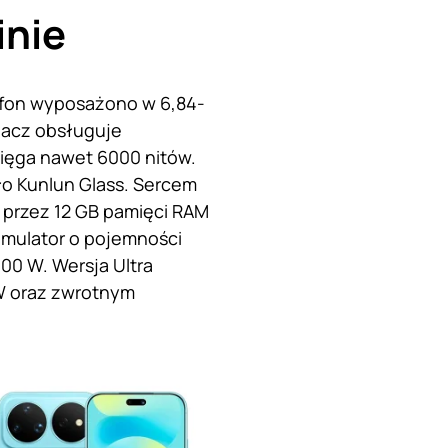
inie
tfon wyposażono w 6,84-
tlacz obsługuje
sięga nawet 6000 nitów.
o Kunlun Glass. Sercem
t przez 12 GB pamięci RAM
umulator o pojemności
00 W. Wersja Ultra
W oraz zwrotnym