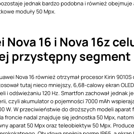
pozostaje jednak bardzo podobna i również obejmuje
tkowe moduły 50 Mpx.
 Nova 16 i Nova 16z cel
ej przystępny segment
wei Nova 16 również otrzymał procesor Kirin 9010S 
osował tutaj nieco mniejszy, 6,68-calowy ekran OLED 
eli i odświeżaniu 120 Hz. Smartfon zachował jednak j
erii, czyli akumulator o pojemności 7000 mAh wspiera
 W. W przeciwieństwie do droższych modeli aparat f
a froncie nadal znajduje się jednostka 50 Mpx, natom
ny aparat 50 Mpx oraz teleobiektyw 50 Mpx. Produce
zerokokątnego. Obudowa spełnia normę IP65, a ekran k