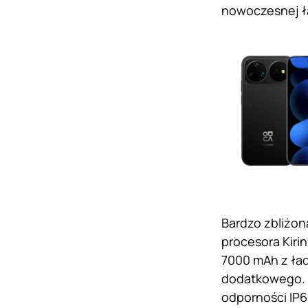
nowoczesnej łą
Bardzo zbliżon
procesora Kiri
7000 mAh z ła
dodatkowego. 
odporności IP6