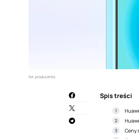
fot. producenta
Spis treści
Huawei
Huawei
Ceny 