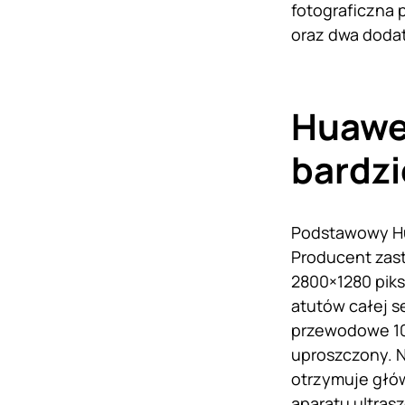
fotograficzna 
oraz dwa doda
Huawei
bardzi
Podstawowy Hua
Producent zast
2800×1280 piks
atutów całej s
przewodowe 100
uproszczony. N
otrzymuje głów
aparatu ultras