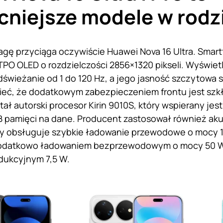
niejsze modele w rodz
gę przyciąga oczywiście Huawei Nova 16 Ultra. Smar
TPO OLED o rozdzielczości 2856×1320 pikseli. Wyświe
świeżanie od 1 do 120 Hz, a jego jasność szczytowa 
eć, że dodatkowym zabezpieczeniem frontu jest szkł
tał autorski procesor Kirin 9010S, który wspierany jes
B pamięci na dane. Producent zastosował również ak
y obsługuje szybkie ładowanie przewodowe o mocy 1
dodatkowo ładowaniem bezprzewodowym o mocy 50 
dukcyjnym 7,5 W.