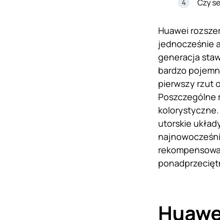
Czy se
Huawei rozszer
jednocześnie a
generacja staw
bardzo pojemne
pierwszy rzut 
Poszczególne 
kolorystyczne
utorskie układ
najnowocześnie
rekompensować
ponadprzeciętn
Huawei