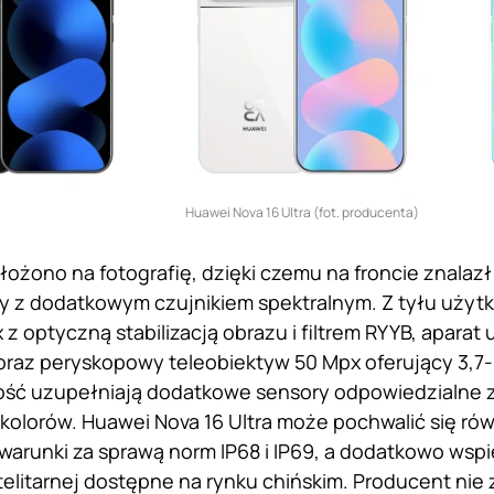
Huawei Nova 16 Ultra (fot. producenta)
łożono na fotografię, dzięki czemu na froncie znalazł
y z dodatkowym czujnikiem spektralnym. Z tyłu użyt
z optyczną stabilizacją obrazu i filtrem RYYB, aparat
oraz peryskopowy teleobiektyw 50 Mpx oferujący 3,7-
ość uzupełniają dodatkowe sensory odpowiedzialne z
olorów. Huawei Nova 16 Ultra może pochwalić się ró
 warunki za sprawą norm IP68 i IP69, a dodatkowo ws
telitarnej dostępne na rynku chińskim. Producent nie