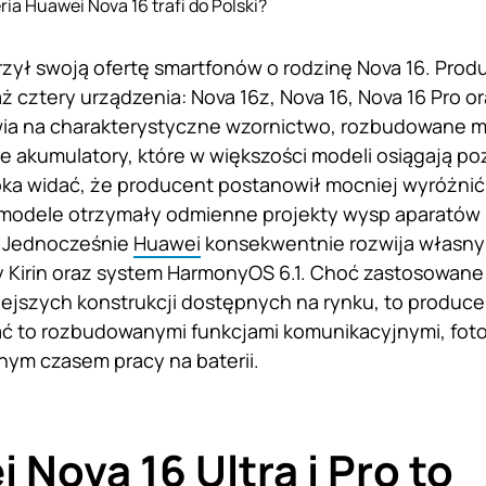
ria Huawei Nova 16 trafi do Polski?
zył swoją ofertę smartfonów o rodzinę Nova 16. Pro
ż cztery urządzenia: Nova 16z, Nova 16, Nova 16 Pro or
ia na charakterystyczne wzornictwo, rozbudowane mo
 akumulatory, które w większości modeli osiągają po
oka widać, że producent postanowił mocniej wyróżnić 
modele otrzymały odmienne projekty wysp aparatów i
. Jednocześnie
Huawei
konsekwentnie rozwija własny
y Kirin oraz system HarmonyOS 6.1. Choć zastosowane
jszych konstrukcji dostępnych na rynku, to produce
 to rozbudowanymi funkcjami komunikacyjnymi, fotog
ym czasem pracy na baterii.
 Nova 16 Ultra i Pro to