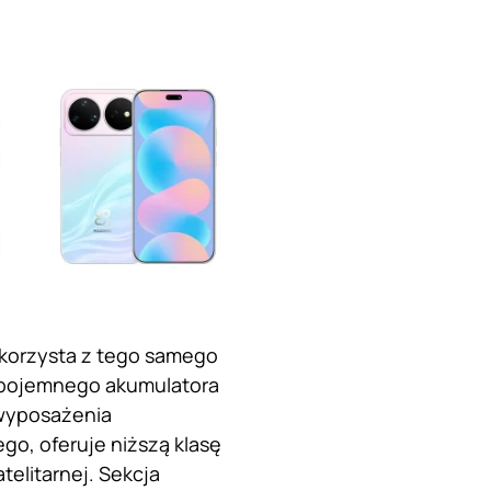
 korzysta z tego samego
e pojemnego akumulatora
 wyposażenia
o, oferuje niższą klasę
telitarnej. Sekcja