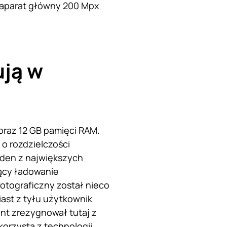
 aparat główny 200 Mpx
ują w
oraz 12 GB pamięci RAM.
o rozdzielczości
eden z największych
jący ładowanie
otograficzny został nieco
iast z tyłu użytkownik
nt zrezygnował tutaj z
orzysta z technologii