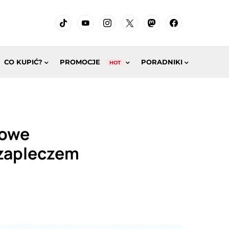
CO KUPIĆ?
PROMOCJE
PORADNIKI
HOT
nowe
 zapleczem