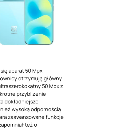
 się aparat 50 Mpx
kownicy otrzymują główny
 ultraszerokokątny 50 Mpx z
krotne przybliżenie
a dokładniejsze
wnież wysoką odpornością
piera zaawansowane funkcje
 zapomniał też o