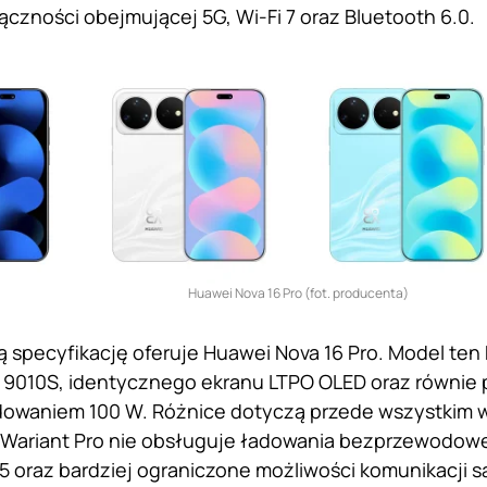
czności obejmującej 5G, Wi-Fi 7 oraz Bluetooth 6.0.
Huawei Nova 16 Pro (fot. producenta)
ą specyfikację oferuje Huawei Nova 16 Pro. Model ten
n 9010S, identycznego ekranu LTPO OLED oraz równi
dowaniem 100 W. Różnice dotyczą przede wszystkim
Wariant Pro nie obsługuje ładowania bezprzewodoweg
5 oraz bardziej ograniczone możliwości komunikacji sa