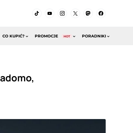
CO KUPIĆ?
PROMOCJE
PORADNIKI
HOT
iadomo,