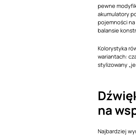
pewne modyfika
akumulatory p
pojemności na
balansie konstr
Kolorystyka ró
wariantach: cz
stylizowany „j
Dźwięk
na wsp
Najbardziej wy