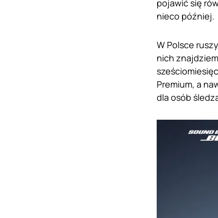
pojawić się rów
nieco później.
W Polsce ruszy
nich znajdziem
sześciomiesię
Premium, a naw
dla osób śledz