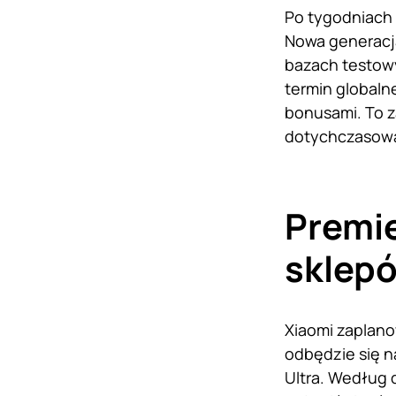
Po tygodniach 
Nowa generacja
bazach testowy
termin globaln
bonusami. To z
dotychczasową
Premie
sklepó
Xiaomi zaplano
odbędzie się n
Ultra. Według