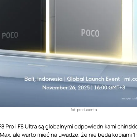
fot. producenta
 Pro i F8 Ultra są globalnymi odpowiednikami chińsk
Max, ale warto mieć na uwadze, że nie będą kopiami 1: