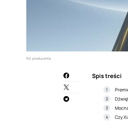
fot. producenta
Spis treści
Premie
Dźwięk
Mocna
Czy X