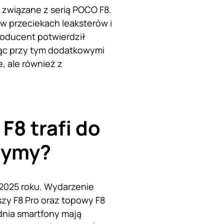
y związane z serią POCO F8.
w przeciekach leaksterów i
roducent potwierdził
ząc przy tym dodatkowymi
, ale również z
F8 trafi do
zymy?
 2025 roku. Wydarzenie
szy F8 Pro oraz topowy F8
nia smartfony mają