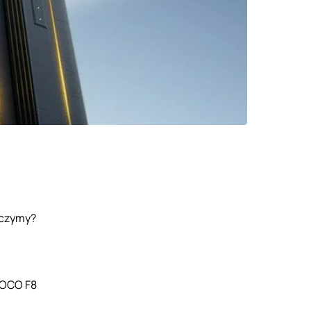
aczymy?
POCO F8