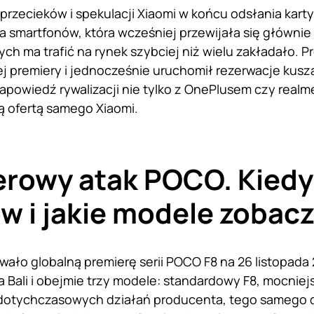
przecieków i spekulacji Xiaomi w końcu odsłania kart
 smartfonów, która wcześniej przewijała się głównie 
ch ma trafić na rynek szybciej niż wielu zakładało. P
ej premiery i jednocześnie uruchomił rezerwacje kus
apowiedź rywalizacji nie tylko z OnePlusem czy realme
 ofertą samego Xiaomi.
rowy atak POCO. Kiedy 
w i jakie modele zobac
wało globalną premierę serii POCO F8 na 26 listopada
a Bali i obejmie trzy modele: standardowy F8, mocniej
 dotychczasowych działań producenta, tego samego d