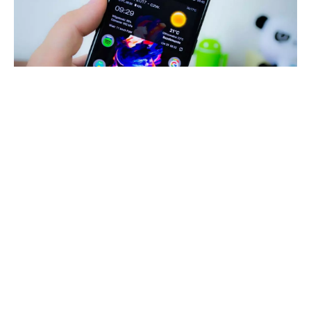
LineageOS to jeden z najpopularniejszych
alternatywnych systemów operacyjnych typu
Android. Właśnie jego najnowsza wersja trafiła
na już wiekowego OnePlusa 5!