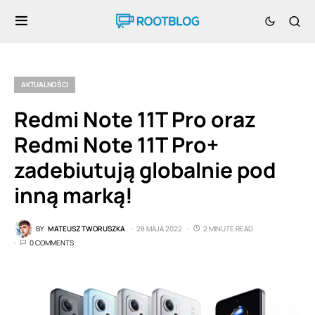
AKTUALNOŚCI
Redmi Note 11T Pro oraz
Redmi Note 11T Pro+
zadebiutują globalnie pod
inną marką!
BY
MATEUSZ TWORUSZKA
28 MAJA 2022
2 MINUTE READ
0 COMMENTS