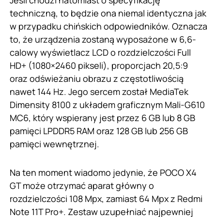
Jeśli chodzi natomiast o specyfikację
techniczną, to będzie ona niemal identyczna jak
w przypadku chińskich odpowiedników. Oznacza
to, że urządzenia zostaną wyposażone w 6,6-
calowy wyświetlacz LCD o rozdzielczości Full
HD+ (1080×2460 pikseli), proporcjach 20,5:9
oraz odświeżaniu obrazu z częstotliwością
nawet 144 Hz. Jego sercem został MediaTek
Dimensity 8100 z układem graficznym Mali-G610
MC6, który wspierany jest przez 6 GB lub 8 GB
pamięci LPDDR5 RAM oraz 128 GB lub 256 GB
pamięci wewnętrznej.
Na ten moment wiadomo jedynie, że POCO X4
GT może otrzymać aparat główny o
rozdzielczości 108 Mpx, zamiast 64 Mpx z Redmi
Note 11T Pro+. Zestaw uzupełniać najpewniej