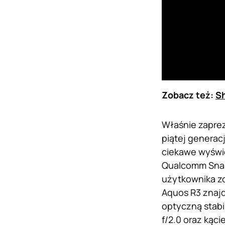
Zobacz też:
Sh
Właśnie zapre
piątej generacj
ciekawe wyświe
Qualcomm Snapd
użytkownika zo
Aquos R3 znajd
optyczną stabi
f/2.0 oraz kąci