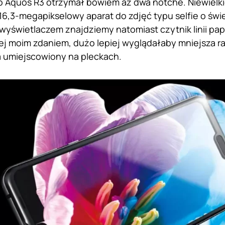
 Aquos R3 otrzymał bowiem aż dwa notche. Niewielki
6,3-megapikselowy aparat do zdjęć typu selfie o świet
 wyświetlaczem znajdziemy natomiast czytnik linii pa
ej moim zdaniem, dużo lepiej wyglądałaby mniejsza r
 umiejscowiony na pleckach.