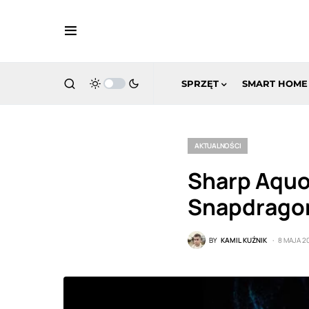
SPRZĘT
SMART HOME
AKTUALNOŚCI
Sharp Aquo
Snapdrago
BY
KAMIL KUŹNIK
8 MAJA 2