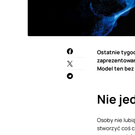
Ostatnie tygo
zaprezentowan
Model ten bez
Nie je
Osoby nie lubi
stworzyć coś c