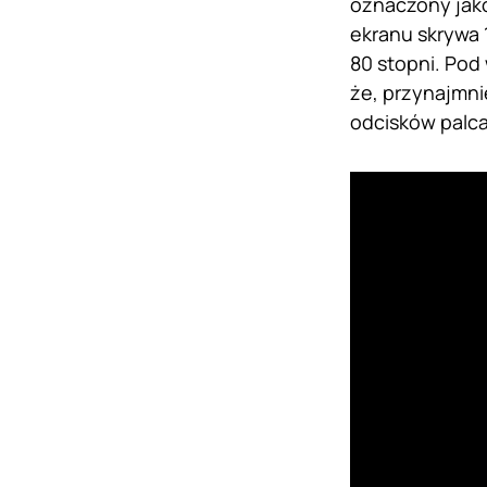
oznaczony jako
ekranu skrywa 1
80 stopni. Pod
że, przynajmni
odcisków palca