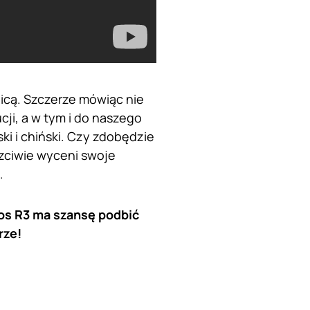
nicą. Szczerze mówiąc nie
cji, a w tym i do naszego
ki i chiński. Czy zdobędzie
czciwie wyceni swoje
.
os R3 ma szansę podbić
rze!