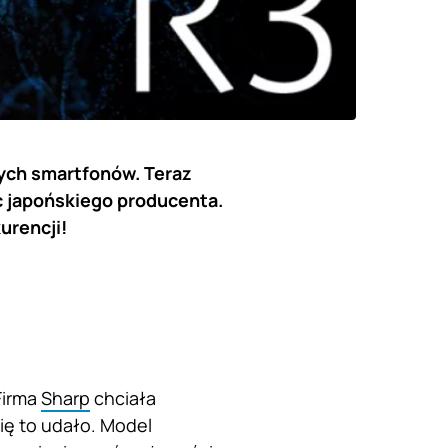
ych smartfonów. Teraz
c japońskiego producenta.
urencji!
Firma
Sharp
chciała
ię to udało. Model