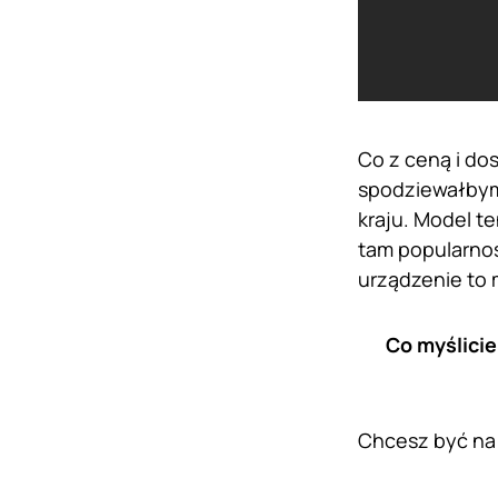
Co z ceną i do
spodziewałbym 
kraju. Model t
tam popularnoś
urządzenie to 
Co myślicie
Chcesz być na