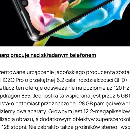
arp pracuje nad składanym telefonem
zentowane urządzenie japońskiego producenta zost
i IGZO Pro o przekątnej 6,2 cala i rozdzielczości QHD+ 
tlacz ten oferuje odświeżanie na poziomie aż 120 H
ragon 855. Jednostka ta wspierana jest przez 6 GB R
stało natomiast przeznaczone 128 GB pamięci wewnęt
ziemy dwa aparaty. Głównym jest 12,2-megapikselowa 
lizacją obrazu, a dodatkowym obiektyw superszerokok
e 128 stopni. Nie zabrakło także głośników stereo i ws