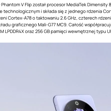
hantom V Flip został procesor MediaTek Dimensity 8
e technologicznym i składa się z jednego rdzenia Cor
zeni Cortex-A78 o taktowaniu 2.6 GHz, czterech rdzen
kładu graficznego Mali-G77 MC9. Całość współpracuj
AM LPDDR4X oraz 256 GB pamięci wewnętrznej typu UF