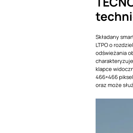
TECNO 
techn
Składany smar
LTPO o rozdziel
odświeżania ob
charakteryzuje
klapce widoczn
466×466 piksel
oraz może służ