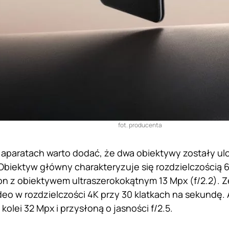
fot. producenta
 aparatach warto dodać, że dwa obiektywy zostały 
Obiektyw główny charakteryzuje się rozdzielczością 64
n z obiektywem ultraszerokokątnym 13 Mpx (f/2.2). 
eo w rozdzielczości 4K przy 30 klatkach na sekundę. 
 kolei 32 Mpx i przysłoną o jasności f/2.5.