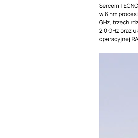
Sercem TECNO P
w 6 nm procesi
GHz, trzech rd
2.0 GHz oraz u
operacyjnej R