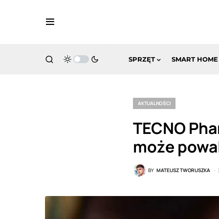
SPRZĘT
SMART HOME
AKTUALNOŚCI
TECNO Phan
może powal
BY
MATEUSZ TWORUSZKA