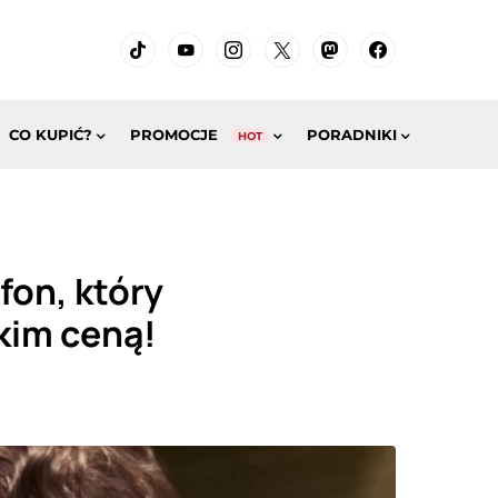
CO KUPIĆ?
PROMOCJE
PORADNIKI
HOT
fon, który
kim ceną!