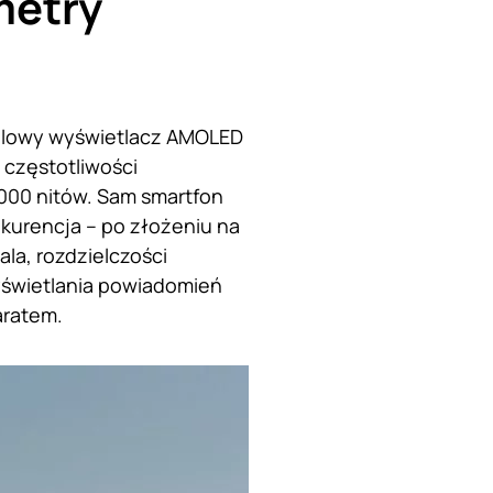
metry
alowy wyświetlacz AMOLED
, częstotliwości
000 nitów. Sam smartfon
nkurencja – po złożeniu na
ala, rozdzielczości
wyświetlania powiadomień
aratem.