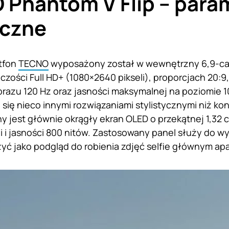
Phantom V Flip – para
iczne
tfon
TECNO
wyposażony został w wewnętrzny 6,9-c
czości Full HD+ (1080×2640 pikseli), proporcjach 20:9
razu 120 Hz oraz jasności maksymalnej na poziomie 1
 się nieco innymi rozwiązaniami stylistycznymi niż ko
y jest głównie okrągły ekran OLED o przekątnej 1,32 c
i i jasności 800 nitów. Zastosowany panel służy do 
yć jako podgląd do robienia zdjęć selfie głównym ap