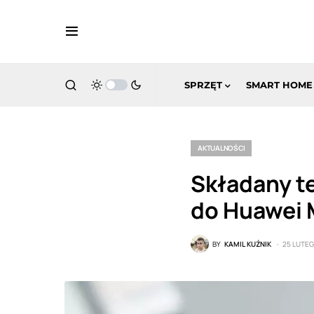
SPRZĘT
SMART HOME
AKTUALNOŚCI
Składany t
do Huawei 
BY
KAMIL KUŹNIK
25 LUTEG