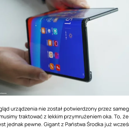
ląd urządzenia nie został potwierdzony przez sameg
i musimy traktować z lekkim przymrużeniem oka. To, 
 jest jednak pewne. Gigant z Państwa Środka już wcześn