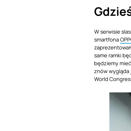
Gdzieś
W serwisie sla
smartfona
OPP
zaprezentował 
same ramki bę
będziemy mieć 
znów wygląda j
World Congres