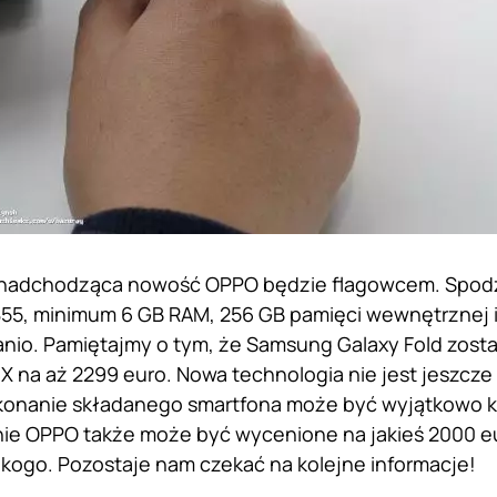
 nadchodząca nowość OPPO będzie flagowcem. Spod
55, minimum 6 GB RAM, 256 GB pamięci wewnętrznej i
anio. Pamiętajmy o tym, że Samsung Galaxy Fold zost
X na aż 2299 euro. Nowa technologia nie jest jeszc
wykonanie składanego smartfona może być wyjątkowo
e OPPO także może być wycenione na jakieś 2000 eur
ikogo. Pozostaje nam czekać na kolejne informacje!