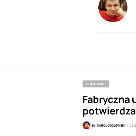
AKTUALNOŚCI
Fabryczna u
potwierdz
BY
KAROL GODLEWSKI
2 L