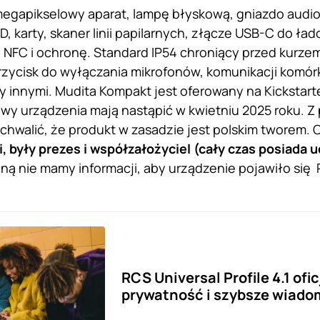
egapikselowy aparat, lampę błyskową, gniazdo audio 
, karty, skaner linii papilarnych, złącze USB-C do ład
NFC i ochronę. Standard IP54 chroniący przed kurzem i
ycisk do wyłączania mikrofonów, komunikacji komórko
y innymi. Mudita Kompakt jest oferowany na Kickstart
awy urządzenia mają nastąpić w kwietniu 2025 roku. Z
hwalić, że produkt w zasadzie jest polskim tworem. O
i, były prezes i współzałożyciel (cały czas posiada 
ną nie mamy informacji, aby urządzenie pojawiło się 
RCS Universal Profile 4.1 ofi
prywatność i szybsze wiado