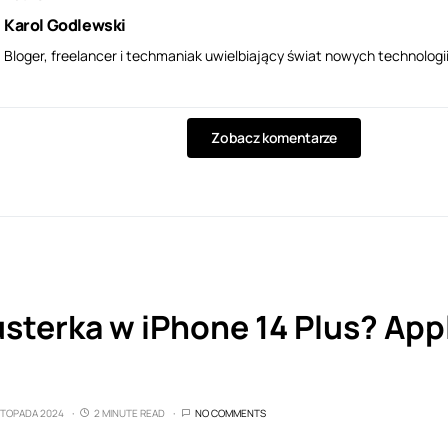
Karol Godlewski
Bloger, freelancer i techmaniak uwielbiający świat nowych technologii
Zobacz komentarze
sterka w iPhone 14 Plus? App
a
ISTOPADA 2024
2 MINUTE READ
NO COMMENTS