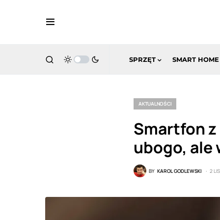
SPRZĘT
SMART HOME
AKTUALNOŚCI
Smartfon z 
ubogo, ale 
BY
KAROL GODLEWSKI
2 L