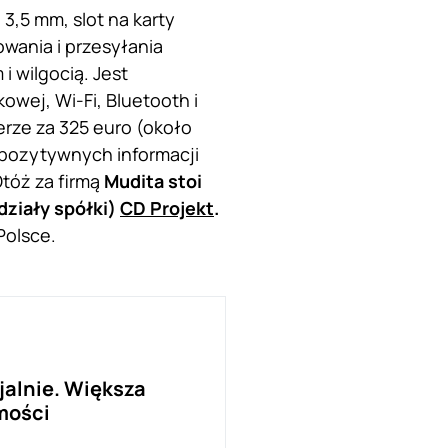
3,5 mm, slot na karty
owania i przesyłania
 wilgocią. Jest
wej, Wi-Fi, Bluetooth i
erze za 325 euro (około
 pozytywnych informacji
tóż za firmą
Mudita stoi
udziały spółki)
CD Projekt
.
Polsce.
cjalnie. Większa
mości