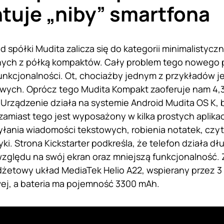
tuje „niby” smartfona
d spółki Mudita zalicza się do kategorii minimalistyc
ych z półką kompaktów. Cały problem tego nowego pr
unkcjonalności. Ot, chociażby jednym z przykładów je
ych. Oprócz tego Mudita Kompakt zaoferuje nam 4,3
. Urządzenie działa na systemie Android Mudita OS K, b
zamiast tego jest wyposażony w kilka prostych aplika
łania wiadomości tekstowych, robienia notatek, czy
i. Strona Kickstarter podkreśla, że ​​telefon działa d
zględu na swój ekran oraz mniejszą funkcjonalność.
etowy układ MediaTek Helio A22, wspierany przez 3 
ej, a bateria ma pojemność 3300 mAh.