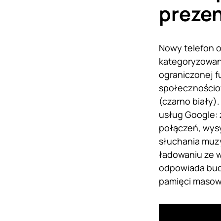
prezen
Nowy telefon o
kategoryzowan
ograniczonej f
społecznościow
(czarno biały)
usług Google: 
połączeń, wysy
słuchania muzyk
ładowaniu ze w
odpowiada budż
pamięci masow