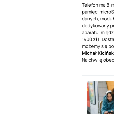
Telefon ma 8-m
pamięci microSD
danych, moduł 
dedykowany prz
aparatu, międz
1400 zł). Dost
możemy się poc
Michał Kicińsk
Na chwilę obec