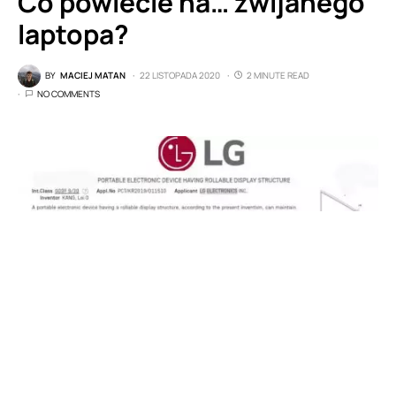
Co powiecie na… zwijanego
laptopa?
BY
MACIEJ MATAN
22 LISTOPADA 2020
2 MINUTE READ
NO COMMENTS