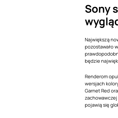
Sony s
wygląd
Największą no
pozostawało wi
prawdopodobnie
będzie najwięks
Renderom opub
wersjach kolory
Garnet Red oraz
zachowawczej k
pojawią się glo