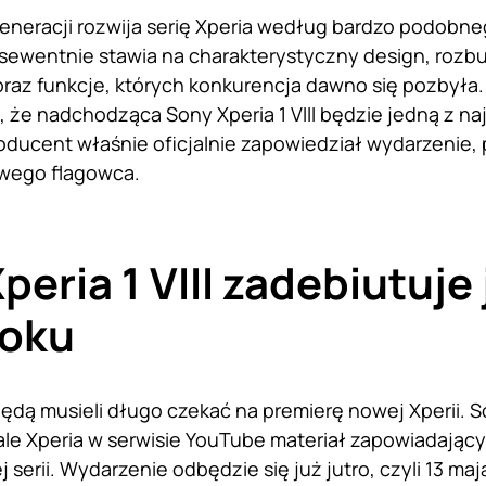
generacji rozwija serię Xperia według bardzo podobn
sewentnie stawia na charakterystyczny design, roz
oraz funkcje, których konkurencja dawno się pozbyła.
, że nadchodząca Sony Xperia 1 VIII będzie jedną z naj
Producent właśnie oficjalnie zapowiedział wydarzenie,
wego flagowca.
peria 1 VIII zadebiutuje
roku
 będą musieli długo czekać na premierę nowej Xperii. 
ale Xperia w serwisie YouTube materiał zapowiadają
j serii. Wydarzenie odbędzie się już jutro, czyli 13 ma