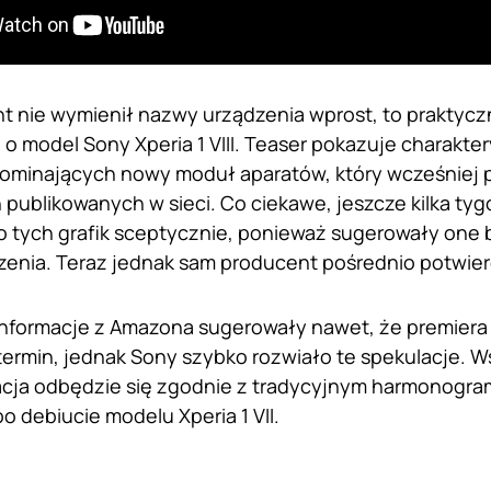
 nie wymienił nazwy urządzenia wprost, to praktyczn
 o model Sony Xperia 1 VIII. Teaser pokazuje charakte
minających nowy moduł aparatów, który wcześniej p
 publikowanych w sieci. Co ciekawe, jeszcze kilka ty
o tych grafik sceptycznie, ponieważ sugerowały one
enia. Teraz jednak sam producent pośrednio potwierd
informacje z Amazona sugerowały nawet, że premiera
termin, jednak Sony szybko rozwiało te spekulacje. 
tacja odbędzie się zgodnie z tradycyjnym harmonogr
o debiucie modelu Xperia 1 VII.