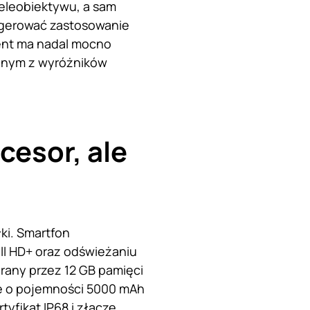
teleobiektywu, a sam
ugerować zastosowanie
ent ma nadal mocno
jednym z wyróżników
esor, ale
ki. Smartfon
ll HD+ oraz odświeżaniu
rany przez 12 GB pamięci
ze o pojemności 5000 mAh
yfikat IP68 i złącze