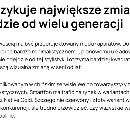
zykuje największe zmi
zie od wielu generacji
wością ma być przeprojektowany moduł aparatów. Do
erne bardzo minimalistycznemu, pionowemu układowi k
 odejdzie od tej stylistyki i otrzyma bardziej kwadr
zą wizualną zmianą w serii od lat.
likowanym w chińskim serwisie Weibo towarzyszyły 
stycznych. Smartfon ma trafić na rynek w wariantach Gr
 Native Gold. Szczególnie czerwony i złoty wariant wy
onkurencji, ale trudno przewidzieć, czy wszystkie w
balnie.