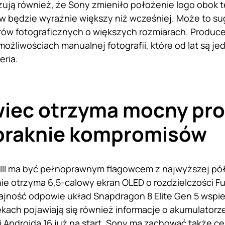
zują również, że Sony zmieniło położenie logo obok 
w będzie wyraźnie większy niż wcześniej. Może to s
ów fotograficznych o większych rozmiarach. Produc
 możliwościach manualnej fotografii, które od lat są 
ria.
iec otrzyma mocny proc
abraknie kompromisów
VIII ma być pełnoprawnym flagowcem z najwyższej pół
 otrzyma 6,5-calowy ekran OLED o rozdzielczości Fu
ajność odpowie układ Snapdragon 8 Elite Gen 5 wspie
kach pojawiają się również informacje o akumulator
 Androida 16 już na start. Sony ma zachować także cert