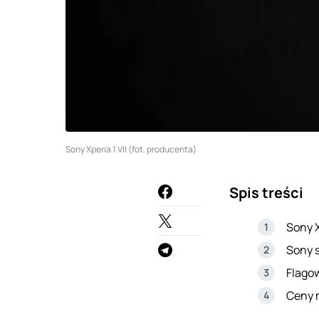
Sony Xperia 1 VII (fot. producenta)
Spis treści
Sony X
Sony s
Flago
Ceny m