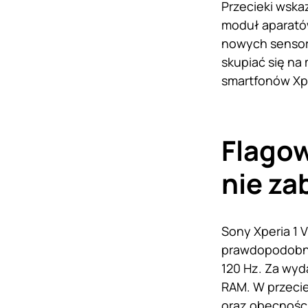
Przecieki wska
moduł aparató
nowych sensor
skupiać się na
smartfonów Xpe
Flagow
nie z
Sony Xperia 1 
prawdopodobnie
120 Hz. Za wyd
RAM. W przecie
oraz obecności