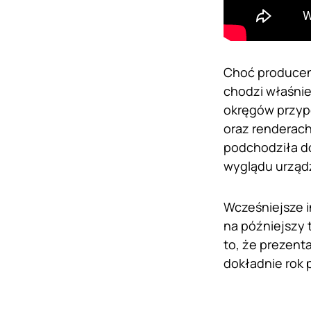
Choć producent
chodzi właśnie
okręgów przypo
oraz renderach
podchodziła d
wyglądu urządz
Wcześniejsze 
na późniejszy 
to, że prezen
dokładnie rok p