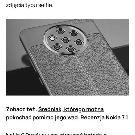
zdjęcia typu selfie.
Zobacz też:
Średniak, którego można
pokochać pomimo jego wad. Recenzja Nokia 7.1
Nokia 9 PureView ma otrzymać baterię o