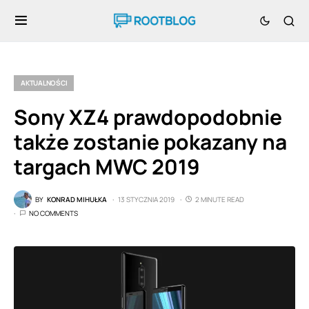
AKTUALNOŚCI
Sony XZ4 prawdopodobnie
także zostanie pokazany na
targach MWC 2019
BY
KONRAD MIHUŁKA
13 STYCZNIA 2019
2 MINUTE READ
NO COMMENTS