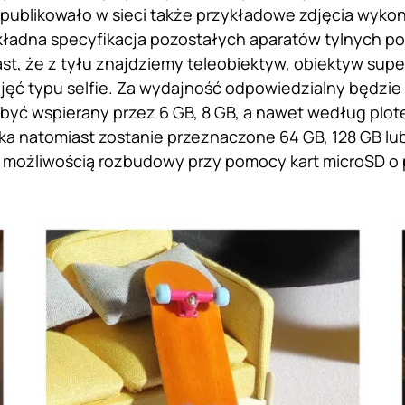
publikowało w sieci także przykładowe zdjęcia wyk
ładna specyfikacja pozostałych aparatów tylnych po
t, że z tyłu znajdziemy teleobiektyw, obiektyw sup
djęć typu selfie. Za wydajność odpowiedzialny będz
 być wspierany przez 6 GB, 8 GB, a nawet według plot
ika natomiast zostanie przeznaczone 64 GB, 128 GB lu
 możliwością rozbudowy przy pomocy kart microSD o 