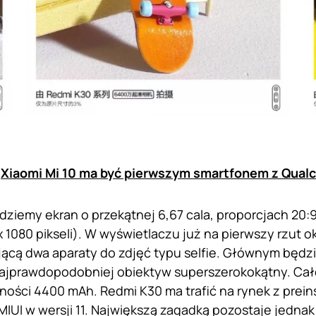
:
Xiaomi Mi 10 ma być pierwszym smartfonem z Qu
jdziemy ekran o przekątnej 6,67 cala, proporcjach 20:9
x 1080 pikseli). W wyświetlaczu już na pierwszy rzut 
jącą dwa aparaty do zdjęć typu selfie. Głównym będzi
jprawdopodobniej obiektyw superszerokokątny. Całoś
mności 4400 mAh. Redmi K30 ma trafić na rynek z pre
MIUI w wersji 11. Największą zagadką pozostaje jednak 