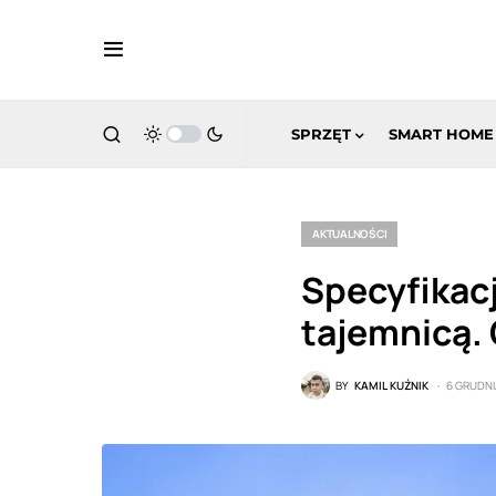
SPRZĘT
SMART HOME
AKTUALNOŚCI
Specyfikacj
tajemnicą. 
BY
KAMIL KUŹNIK
6 GRUDNI