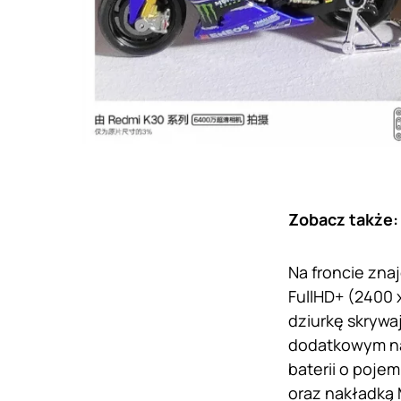
Zobacz także
Na froncie zna
FullHD+ (2400 
dziurkę skrywa
dodatkowym na
baterii o poje
oraz nakładką 