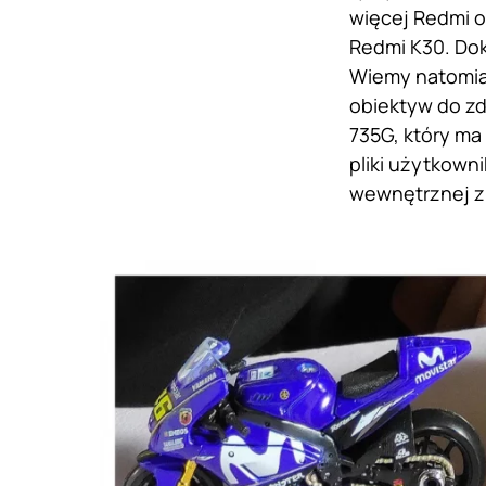
więcej Redmi o
Redmi K30. Dok
Wiemy natomias
obiektyw do z
735G, który ma
pliki użytkown
wewnętrznej z