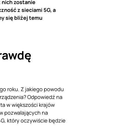
z nich zostanie
ność z sieciami 5G, a
y się bliżej temu
prawdę
ego roku. Z jakiego powodu
urządzenia? Odpowiedź na
ęta w większości krajów
ów pozwalających na
G, który oczywiście będzie