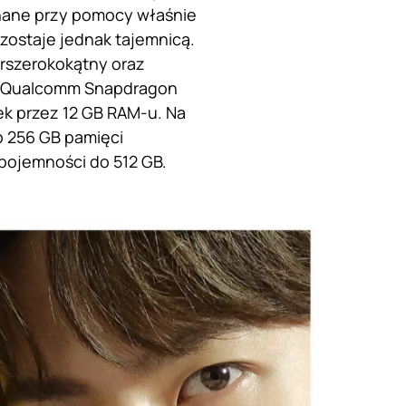
onane przy pomocy właśnie
zostaje jednak tajemnicą.
erszerokokątny oraz
ie Qualcomm Snapdragon
ek przez 12 GB RAM-u. Na
b 256 GB pamięci
pojemności do 512 GB.