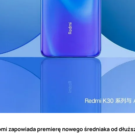
mi zapowiada premierę nowego średniaka od dłużs