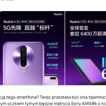
cją tego smartfona? Teraz przestała być ona tajemni
ym oczkiem tylnym będzie matryca Sony IMX686 o roz