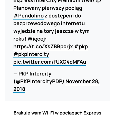
Express InterCity Premium trwa! 🙂
Planowany pierwszy pociąg
#Pendolino
z dostępem do
bezprzewodowego internetu
wyjedzie na tory jeszcze w tym
roku! Więcej:
https://t.co/XsZBBpcrjx
#pkp
#pkpintercity
pic.twitter.com/fUXG4dMFAu
— PKP Intercity
(@PKPIntercityPDP)
November 28,
2018
Brakuje wam Wi-Fi w pociągach Express