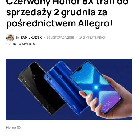
Czerwony Honor 8X trafi do
sprzedaży 2 grudnia za
pośrednictwem Allegro!
BY
KAMIL KUŹNIK
29 LISTOPADA 2018
2 MINUTE READ
NO COMMENTS
Honor 8X