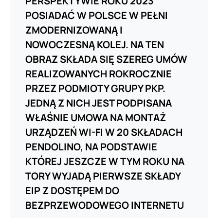
PERSPEKTYWIE ROKU 2023
POSIADAĆ W POLSCE W PEŁNI
ZMODERNIZOWANĄ I
NOWOCZESNĄ KOLEJ. NA TEN
OBRAZ SKŁADA SIĘ SZEREG UMÓW
REALIZOWANYCH ROKROCZNIE
PRZEZ PODMIOTY GRUPY PKP.
JEDNĄ Z NICH JEST PODPISANA
WŁAŚNIE UMOWA NA MONTAŻ
URZĄDZEŃ WI-FI W 20 SKŁADACH
PENDOLINO, NA PODSTAWIE
KTÓREJ JESZCZE W TYM ROKU NA
TORY WYJADĄ PIERWSZE SKŁADY
EIP Z DOSTĘPEM DO
BEZPRZEWODOWEGO INTERNETU