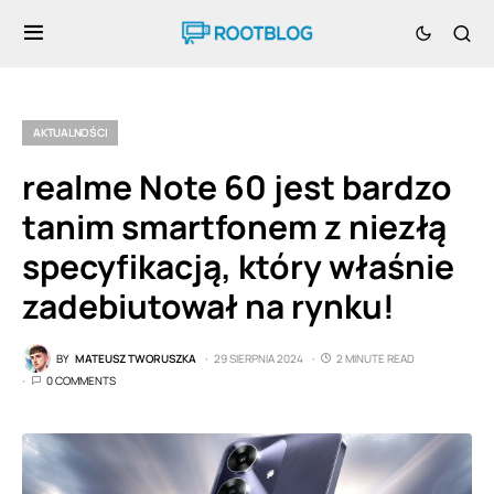
AKTUALNOŚCI
realme Note 60 jest bardzo
tanim smartfonem z niezłą
specyfikacją, który właśnie
zadebiutował na rynku!
BY
MATEUSZ TWORUSZKA
29 SIERPNIA 2024
2 MINUTE READ
0 COMMENTS