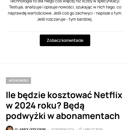
Technologia to dla niego coś więcej niż liczby w specyfikacji.
Testuje, analizuje i opisuje nowości, szukając w nich tego, co
naprawdę wartościowe. Jeśli coś go zachwyci - napisze o tym.
Jeśli rozczaruje - tym bardziej.
Zobacz komentarze
AKTUALNOŚCI
Ile będzie kosztować Netflix
w 2024 roku? Będą
podwyżki w abonamentach
BY
KAROL GODLEWSKI
29 SIERPNIA 2024
1 MINUTE READ