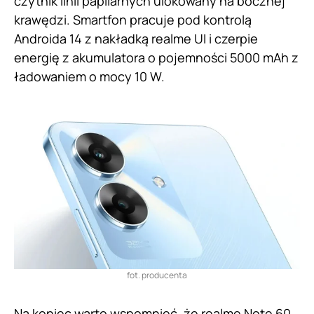
czytnik linii papilarnych ulokowany na bocznej
krawędzi. Smartfon pracuje pod kontrolą
Androida 14 z nakładką realme UI i czerpie
energię z akumulatora o pojemności 5000 mAh z
ładowaniem o mocy 10 W.
fot. producenta
Na koniec warto wspomnieć, że realme Note 60