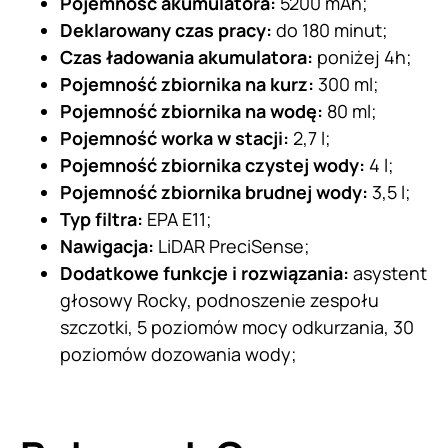
Pojemność akumulatora:
5200 mAh;
Deklarowany czas pracy:
do 180 minut;
Czas ładowania akumulatora:
poniżej 4h;
Pojemność zbiornika na kurz:
300 ml;
Pojemność zbiornika na wodę:
80 ml;
Pojemność worka w stacji:
2,7 l;
Pojemność zbiornika czystej wody:
4 l;
Pojemność zbiornika brudnej wody:
3,5 l;
Typ filtra:
EPA E11;
Nawigacja:
LiDAR PreciSense;
Dodatkowe funkcje i rozwiązania:
asystent
głosowy Rocky, podnoszenie zespołu
szczotki, 5 poziomów mocy odkurzania, 30
poziomów dozowania wody;