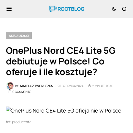
AKTUALNOŚCI
OnePlus Nord CE4 Lite 5G
debiutuje w Polsce! Co
oferuje i ile kosztuje?
BY
MATEUSZ TWORUSZKA
25 CZERWCA 2024
2 MINUTE READ
0 COMMENTS
fot. producenta