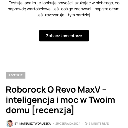
Testuje, analizuje i opisuje nowości, szukając w nich tego, co
naprawdę wartościowe. Jeśli coś go zachwyci - napisze o tym.
Jeśli rozczaruje - tym bardziej.
Zobacz komentarze
RECENZJE
Roborock Q Revo MaxV –
inteligencja i moc w Twoim
domu [recenzja]
BY
MATEUSZ TWORUSZKA
25 CZERWCA 2024
3 MINUTE READ