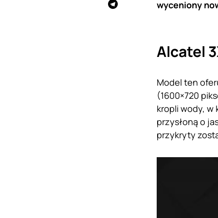
wyceniony no
Alcatel 
Model ten ofer
(1600×720 piks
kropli wody, w
przysłoną o ja
przykryty zost