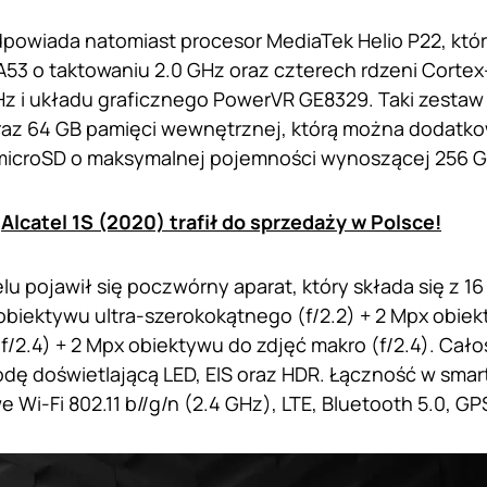
dpowiada natomiast procesor MediaTek Helio P22, któr
A53 o taktowaniu 2.0 GHz oraz czterech rdzeni Cortex
Hz i układu graficznego PowerVR GE8329. Taki zestaw 
raz 64 GB pamięci wewnętrznej, którą można dodatk
microSD o maksymalnej pojemności wynoszącej 256 
:
Alcatel 1S (2020) trafił do sprzedaży w Polsce!
lu pojawił się poczwórny aparat, który składa się z
x obiektywu ultra-szerokokątnego (f/2.2) + 2 Mpx obie
f/2.4) + 2 Mpx obiektywu do zdjęć makro (f/2.4). Cało
ę doświetlającą LED, EIS oraz HDR. Łączność w smar
 Wi-Fi 802.11 b//g/n (2.4 GHz), LTE, Bluetooth 5.0, G