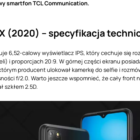
wy smartfon TCL Communication.
3X (2020) – specyfikacja techni
uje 6,52-calowy wyświetlacz IPS, który cechuje się ro
eli) i proporcjach 20:9. W górnej części ekranu posiad
 którym producent ulokował kamerkę do selfie i rozmó
sności f/2.0. Warto jeszcze wspomnieć, że cały fron
ał szkłem 2.5D.