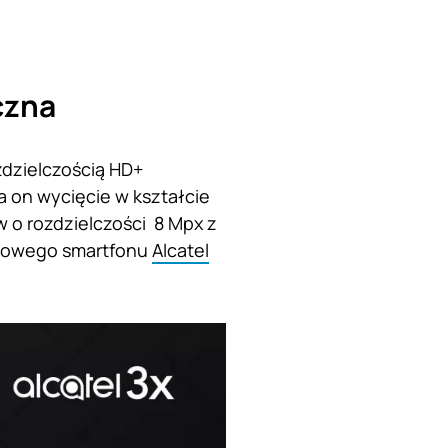
czna
zdzielczością HD+
a on wycięcie w kształcie
w o rozdzielczości 8 Mpx z
t nowego smartfonu
Alcatel