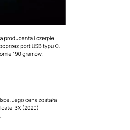
ą producenta i czerpie
poprzez port USB typu C.
iomie 190 gramów.
lsce. Jego cena została
lcatel 3X (2020)
j.