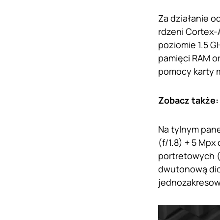
Za działanie o
rdzeni Cortex-
poziomie 1.5 G
pamięci RAM o
pomocy karty 
Zobacz także
Na tylnym pane
(f/1.8) + 5 Mp
portretowych (
dwutonową diod
jednozakresowe