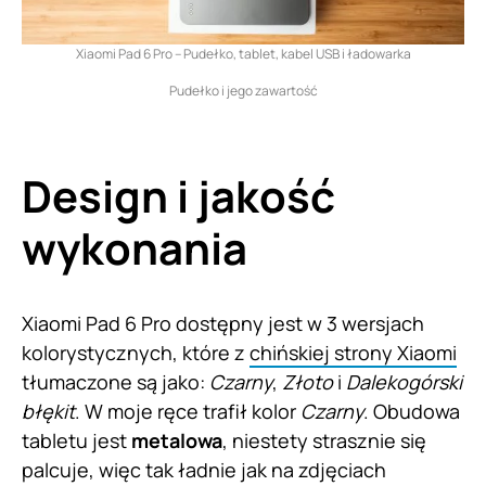
Xiaomi Pad 6 Pro – Pudełko, tablet, kabel USB i ładowarka
Pudełko i jego zawartość
Design i jakość
wykonania
Xiaomi Pad 6 Pro dostępny jest w 3 wersjach
kolorystycznych, które z
chińskiej strony Xiaomi
tłumaczone są jako:
Czarny
,
Złoto
i
Dalekogórski
błękit
. W moje ręce trafił kolor
Czarny
. Obudowa
tabletu jest
metalowa
, niestety strasznie się
palcuje, więc tak ładnie jak na zdjęciach