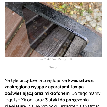
Xiaomi Pad 6 Pro – Design – 12
Design
Na tyle urządzenia znajduje się
kwadratowa,
zaokrąglona wyspa z aparatami, lampą
doświetlającą oraz mikrofonem
. Do tego mamy
logotyp Xiaomi oraz
3 styki do połączenia
klawiatury
. Na lewym boku urządzenia (patrząc