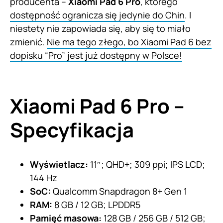
producenta –
Xiaomi Pad 6 Pro
, którego
dostępność ogranicza się jedynie do Chin
. I
niestety nie zapowiada się, aby się to miało
zmienić.
Nie ma tego złego, bo Xiaomi Pad 6 bez
dopisku “Pro” jest już dostępny w Polsce!
Xiaomi Pad 6 Pro –
Specyfikacja
Wyświetlacz:
11″; QHD+; 309 ppi; IPS LCD;
144 Hz
SoC:
Qualcomm Snapdragon 8+ Gen 1
RAM:
8 GB / 12 GB; LPDDR5
Pamięć masowa:
128 GB / 256 GB / 512 GB;