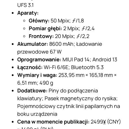
UFS 3.1
Aparaty:
Główny:
50 Mpix; ƒ/1,8
Pomiar głębi:
2 Mpix; ƒ/2,4
Frontowy:
20 Mpix; ƒ/2,2
Akumulator:
8600 mAh; Ładowanie
przewodowe 67 W
Oprogramowanie:
MIUI Pad 14; Android 13
Łączność:
Wi-Fi 6/6E; Bluetooth 5.3
Wymiary i waga:
253,95 mm × 165,18 mm ×
6,51 mm; 490 g
Dodatkowe:
Piny do podłączenia
klawiatury; Pasek magnetyczny do rysika;
Pojemnościowy czytnik linii papilarnych na
boku urządzenia
Cena w momencie publikacji:
2499
¥
(CNY)