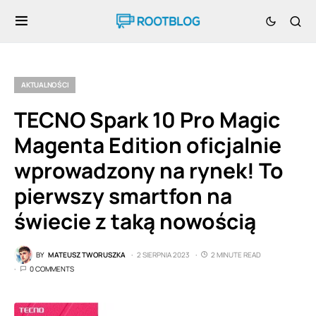
AKTUALNOŚCI
TECNO Spark 10 Pro Magic
Magenta Edition oficjalnie
wprowadzony na rynek! To
pierwszy smartfon na
świecie z taką nowością
BY
MATEUSZ TWORUSZKA
2 SIERPNIA 2023
2 MINUTE READ
0 COMMENTS