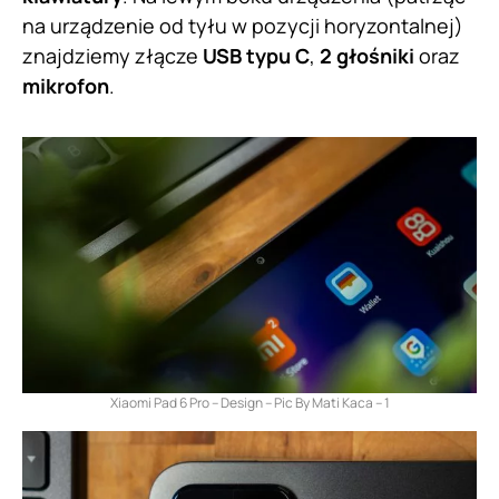
na urządzenie od tyłu w pozycji horyzontalnej)
znajdziemy złącze
USB typu C
,
2 głośniki
oraz
mikrofon
.
Xiaomi Pad 6 Pro – Design – Pic By Mati Kaca – 1