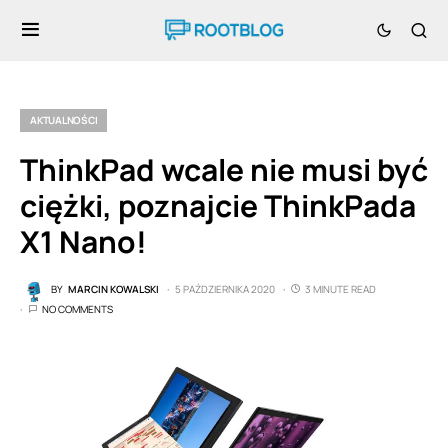
AKTUALNOŚCI
ThinkPad wcale nie musi być
ciężki, poznajcie ThinkPada
X1 Nano!
BY
MARCIN KOWALSKI
5 PAŹDZIERNIKA 2020
3 MINUTE READ
NO COMMENTS