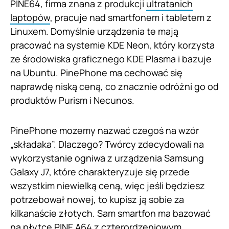
PINE64, firma znana z produkcji
ultratanich
laptopów
, pracuje nad smartfonem i tabletem z
Linuxem. Domyślnie urządzenia te mają
pracować na systemie KDE Neon, który korzysta
ze środowiska graficznego KDE Plasma i bazuje
na Ubuntu. PinePhone ma cechować się
naprawdę niską ceną, co znacznie odróżni go od
produktów Purism i Necunos.
PinePhone mozemy nazwać czegoś na wzór
„składaka”. Dlaczego? Twórcy zdecydowali na
wykorzystanie ogniwa z urządzenia Samsung
Galaxy J7, które charakteryzuje się przede
wszystkim niewielką ceną, więc jeśli będziesz
potrzebował nowej, to kupisz ją sobie za
kilkanaście złotych. Sam smartfon ma bazować
na płytce PINE A64 z czterordzeniowym