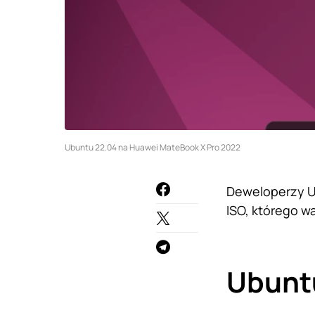
Ubuntu 22.04 na Huawei MateBook X Pro 2022
Deweloperzy Ub
ISO, którego w
Ubunt