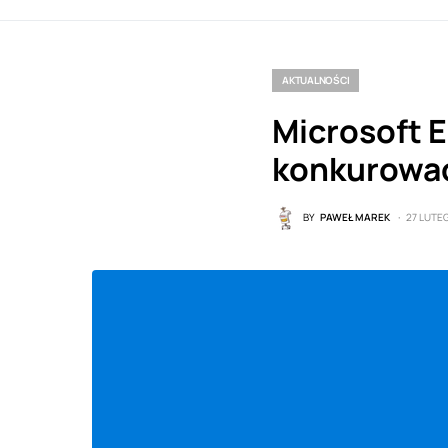
AKTUALNOŚCI
Microsoft 
konkurować
BY
PAWEŁ MAREK
27 LUTE