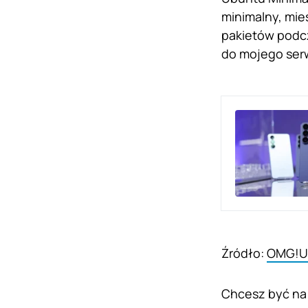
minimalny, mie
pakietów podcz
do mojego ser
Źródło:
OMG!U
Chcesz być na