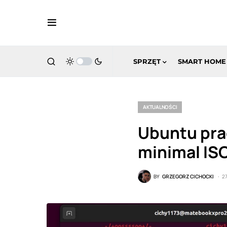
SPRZĘT
SMART HOME
AKTUALNOŚCI
Ubuntu pra
minimal IS
BY
GRZEGORZ CICHOCKI
2