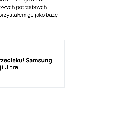
tkowych potrzebnych
orzystałem go jako bazę
przecieku! Samsung
i Ultra