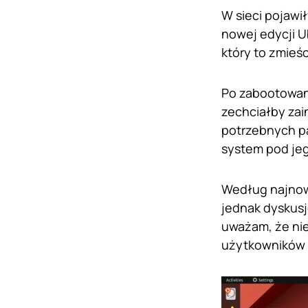
W sieci pojawi
nowej edycji 
który to zmieś
Po zabootowani
zechciałby zai
potrzebnych pa
system pod jeg
Według najnows
jednak dyskusj
uważam, że nie
użytkowników 