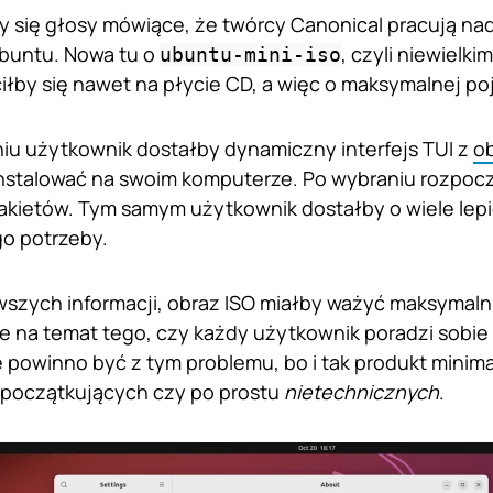
ły się głosy mówiące, że twórcy Canonical pracują n
Ubuntu. Nowa tu o
, czyli niewielk
ubuntu-mini-iso
ciłby się nawet na płycie CD, a więc o maksymalnej p
u użytkownik dostałby dynamiczny interfejs TUI z
o
nstalować na swoim komputerze. Po wybraniu rozpocz
kietów. Tym samym użytkownik dostałby o wiele lep
o potrzeby.
zych informacji, obraz ISO miałby ważyć maksymalnie
e na temat tego, czy każdy użytkownik poradzi sobie 
 powinno być z tym problemu, bo i tak produkt minimal 
początkujących czy po prostu
nietechnicznych
.