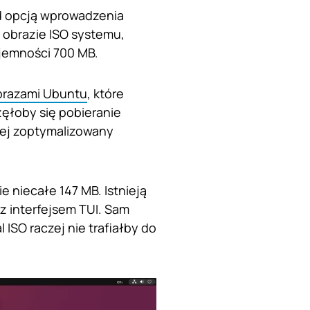
ad opcją wprowadzenia
im obrazie ISO systemu,
ojemności 700 MB.
brazami Ubuntu
, które
ęłoby się pobieranie
iej zoptymalizowany
 niecałe 147 MB. Istnieją
z interfejsem TUI. Sam
ISO raczej nie trafiałby do