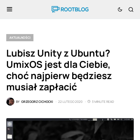
AKTUALNOŚCI
Lubisz Unity z Ubuntu?
UmixOS jest dla Ciebie,
choć najpierw będziesz
musiał zapłacić
BY
GRZEGORZ CICHOCKI
22 LUTEGO 2020
3 MINUTE READ