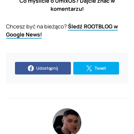
Co myślicie o UmixOS? Dajcie znać w
komentarzu!
Chcesz być na bieżąco?
Śledź ROOTBLOG w
Google News!
Udostępnij
Tweet