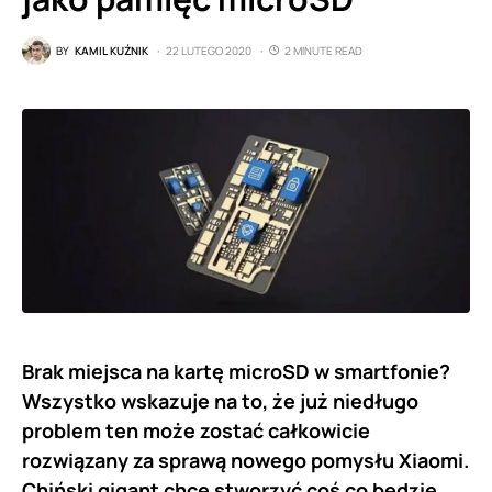
BY
KAMIL KUŹNIK
22 LUTEGO 2020
2 MINUTE READ
Brak miejsca na kartę microSD w smartfonie?
Wszystko wskazuje na to, że już niedługo
problem ten może zostać całkowicie
rozwiązany za sprawą nowego pomysłu Xiaomi.
Chiński gigant chce stworzyć coś co będzie