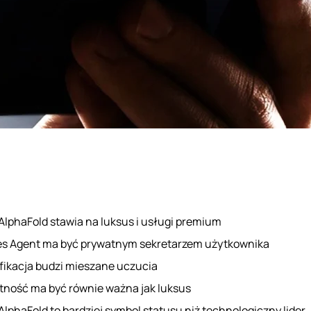
AlphaFold stawia na luksus i usługi premium
s Agent ma być prywatnym sekretarzem użytkownika
fikacja budzi mieszane uczucia
tność ma być równie ważna jak luksus
AlphaFold to bardziej symbol statusu niż technologiczny lider