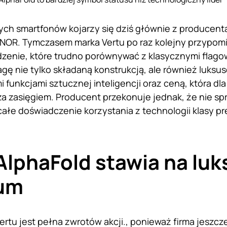
ch smartfonów kojarzy się dziś głównie z producenta
OR. Tymczasem marka Vertu po raz kolejny przypomin
zenie, które trudno porównywać z klasycznymi flago
gę nie tylko składaną konstrukcją, ale również luk
funkcjami sztucznej inteligencji oraz ceną, która dla
a zasięgiem. Producent przekonuje jednak, że nie sp
 całe doświadczenie korzystania z technologii klasy p
AlphaFold stawia na luks
um
Vertu jest pełna zwrotów akcji., ponieważ firma jeszcz