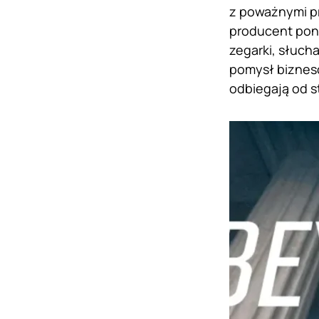
z poważnymi pr
producent pono
zegarki, słuch
pomysł biznes
odbiegają od 