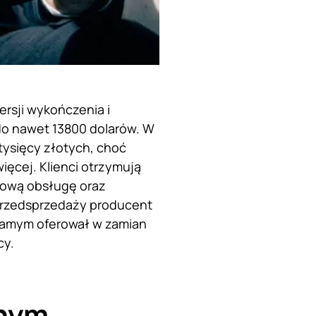
wersji wykończenia i
do nawet 13800 dolarów. W
tysięcy złotych, choć
ięcej. Klienci otrzymują
tową obsługę oraz
przedsprzedaży producent
samym oferował w zamian
cy.
tnym