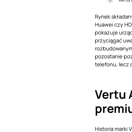
Rynek składany
Huawei czy HON
pokazuje urząd
przyciągać uwa
rozbudowanymi 
pozostanie poz
telefonu, lecz
Vertu 
premi
Historia marki 