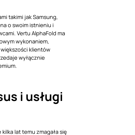
mi takimi jak Samsung,
a o swoim istnieniu i
wcami. Vertu AlphaFold ma
susowym wykonaniem,
 większości klientów
rzedaje wyłącznie
remium.
us i usługi
e kilka lat temu zmagała się