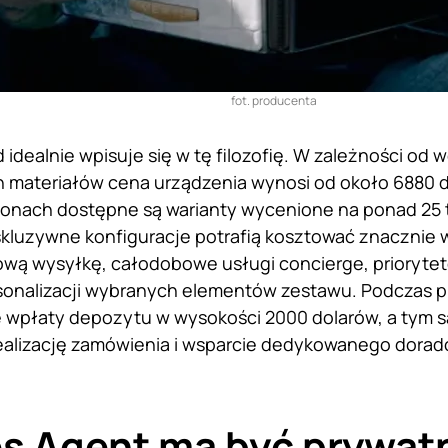
fot. producenta
 idealnie wpisuje się w tę filozofię. W zależności od 
 materiałów cena urządzenia wynosi od około 6880 
ionach dostępne są warianty wycenione na ponad 25 
skluzywne konfiguracje potrafią kosztować znacznie w
ową wysyłkę, całodobowe usługi concierge, prioryte
sonalizacji wybranych elementów zestawu. Podczas 
 wpłaty depozytu w wysokości 2000 dolarów, a tym 
ealizację zamówienia i wsparcie dedykowanego dorad
s Agent ma być prywa