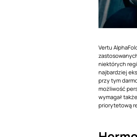
Vertu AlphaFold
zastosowanych
niektórych reg
najbardziej ek
przy tym darm
możliwość per
wymagał także
priorytetową r
Herme