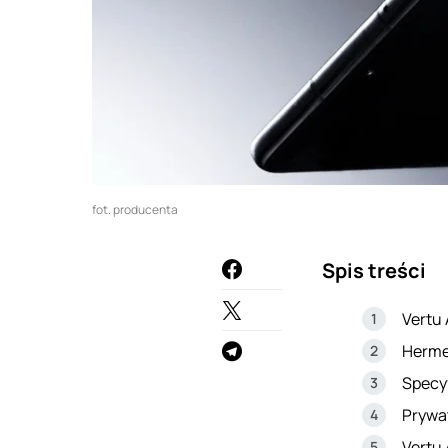
fot. producenta
Spis treści
Vertu 
Herme
Specy
Prywa
Vertu 