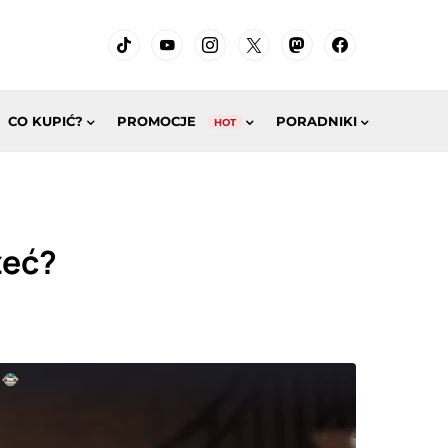
CO KUPIĆ?
PROMOCJE
PORADNIKI
HOT
zeć?