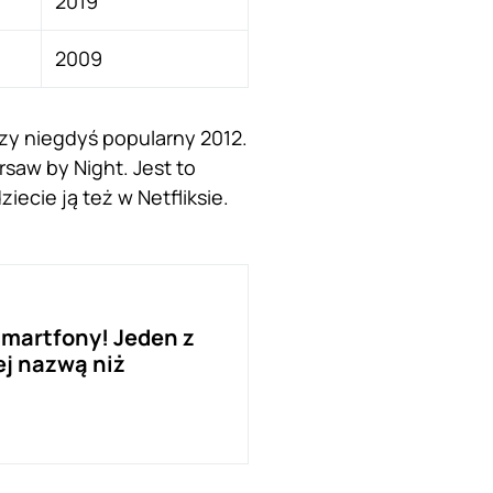
2019
2009
 czy niegdyś popularny 2012.
rsaw by Night. Jest to
ecie ją też w Netfliksie.
martfony! Jeden z
ej nazwą niż