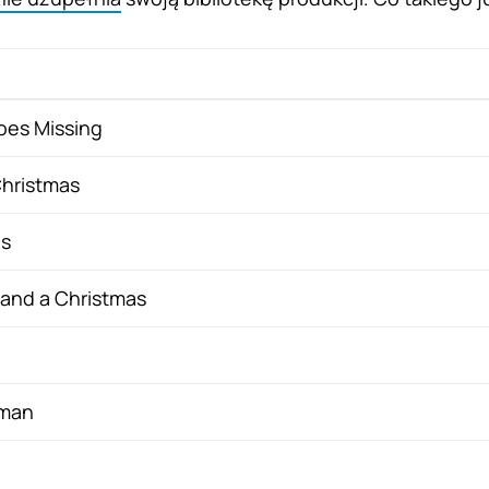
oes Missing
hristmas
as
 and a Christmas
uman