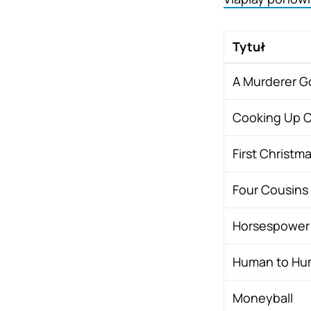
Tytuł
A Murderer G
Cooking Up C
First Christm
Four Cousins
Horsespower
Human to H
Moneyball