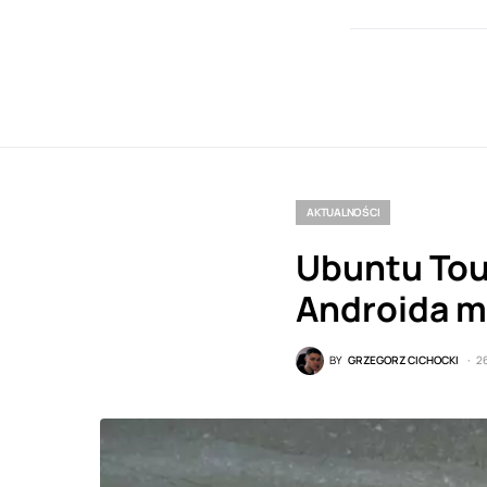
AKTUALNOŚCI
Ubuntu Tou
Androida m
BY
GRZEGORZ CICHOCKI
2