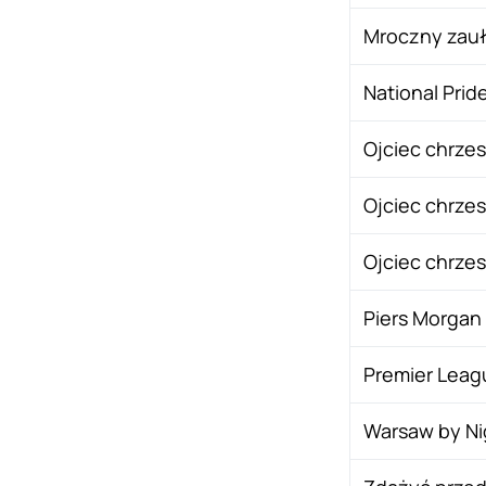
Mroczny zau
National Prid
Ojciec chrzest
Ojciec chrzest
Ojciec chrze
Piers Morgan
Premier Leag
Warsaw by Ni