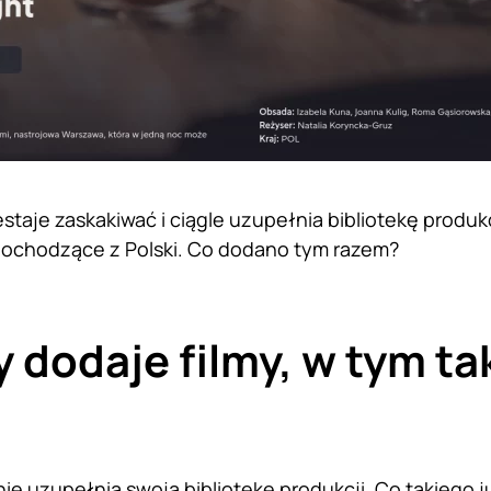
estaje zaskakiwać i ciągle uzupełnia bibliotekę produk
pochodzące z Polski. Co dodano tym razem?
y dodaje filmy, w tym ta
nie uzupełnia
swoją bibliotekę produkcji. Co takiego 