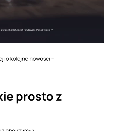
cji o kolejne nowości –
kie prosto z
już obejrzymy?