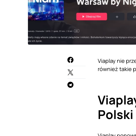
Viaplay nie prz
również takie 
Viapla
Polski
Viaplay ponow