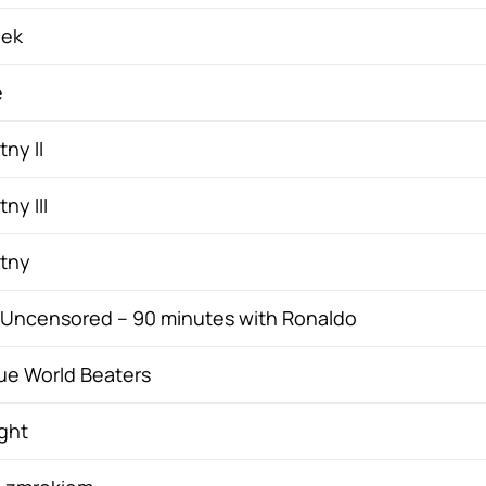
łek
e
ny II
ny III
stny
 Uncensored – 90 minutes with Ronaldo
ue World Beaters
ght