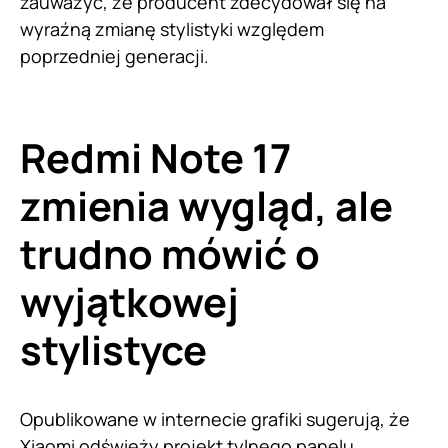
zauważyć, że producent zdecydował się na
wyraźną zmianę stylistyki względem
poprzedniej generacji.
Redmi Note 17
zmienia wygląd, ale
trudno mówić o
wyjątkowej
stylistyce
Opublikowane w internecie grafiki sugerują, że
Xiaomi
odświeży projekt tylnego panelu