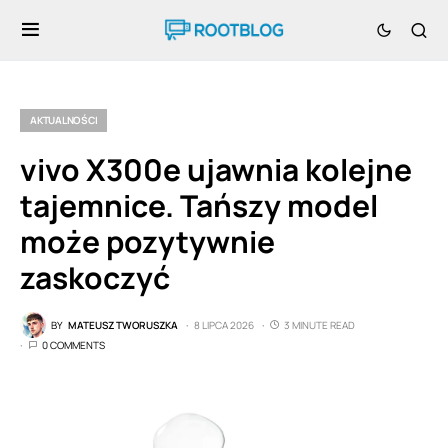
AKTUALNOŚCI
vivo X300e ujawnia kolejne
tajemnice. Tańszy model
może pozytywnie
zaskoczyć
BY
MATEUSZ TWORUSZKA
8 LIPCA 2026
3 MINUTE READ
0 COMMENTS