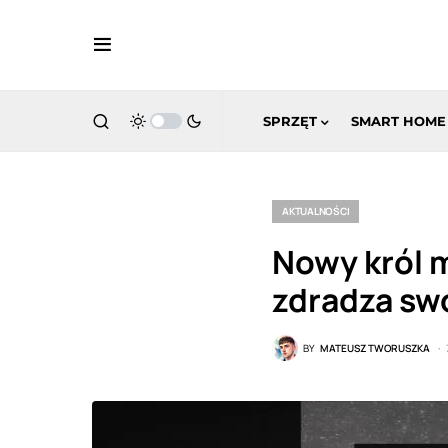
SPRZĘT
SMART HOME
AKTUALNOŚCI
Nowy król m
zdradza sw
BY
MATEUSZ TWORUSZKA