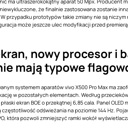
ić ma ultraszerokokątny aparat 50 Mpx. Producent ma
 niewykluczone, że finalnie zastosowana zostanie in
. W przypadku prototypów takie zmiany nie są niczym
uracja może jeszcze ulec modyfikacji przed premierą
kran, nowy procesor i b
 nie mają typowe flagow
anym systemem aparatów vivo X500 Pro Max ma zaof
kację w pozostałych elementach. Według przecieków
łaski ekran BOE o przekątnej 6,85 cala. Panel OLED 
 częstotliwość odświeżania na poziomie 144 Hz. Poja
PO, która pozwoli zmniejszyć ramki wokół wyświetlacz