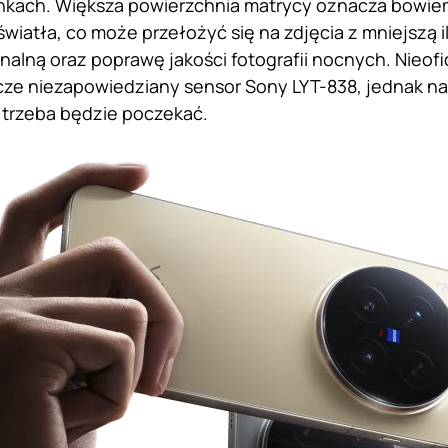
nkach. Większa powierzchnia matrycy oznacza bowie
 światła, co może przełożyć się na zdjęcia z mniejszą 
onalną oraz poprawę jakości fotografii nocnych. Nieofi
cze niezapowiedziany sensor Sony LYT-838, jednak n
i trzeba będzie poczekać.