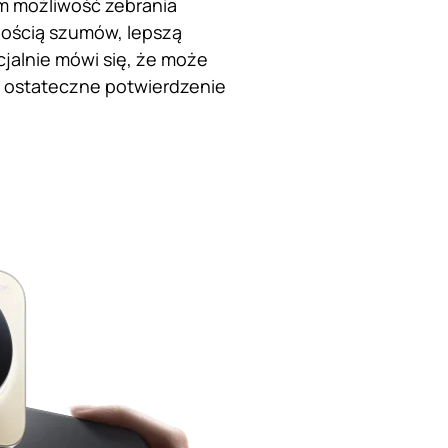
m możliwość zebrania
ilością szumów, lepszą
cjalnie mówi się, że może
a ostateczne potwierdzenie