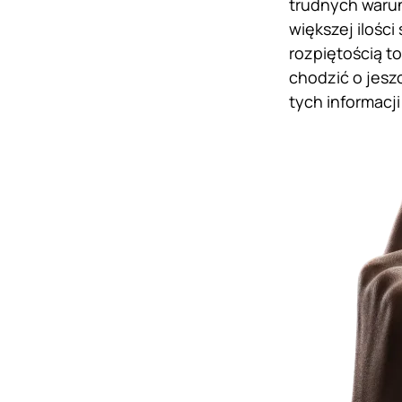
trudnych waru
większej ilości
rozpiętością t
chodzić o jesz
tych informacj