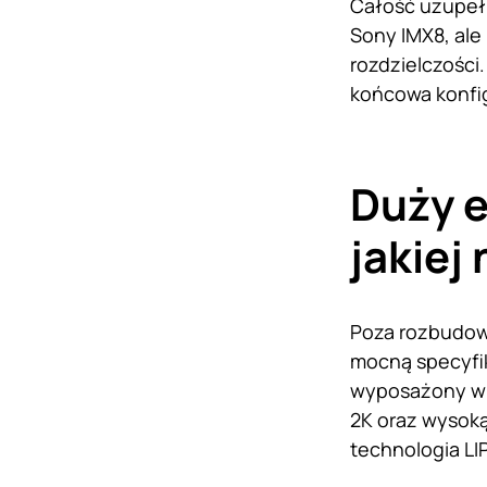
Całość uzupełn
Sony IMX8, ale
rozdzielczości
końcowa konfig
Duży e
jakiej
Poza rozbudow
mocną specyfi
wyposażony w p
2K oraz wysoką
technologia LI