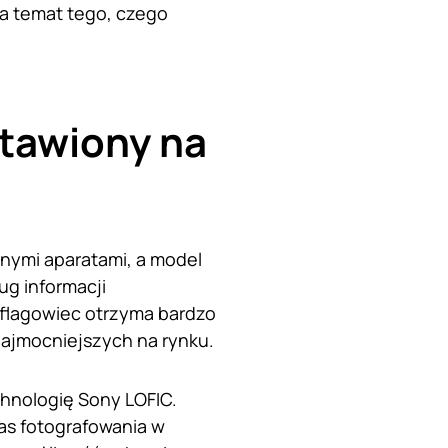
na temat tego, czego
stawiony na
cnymi aparatami, a model
ug informacji
 flagowiec otrzyma bardzo
najmocniejszych na rynku.
hnologię Sony LOFIC.
as fotografowania w