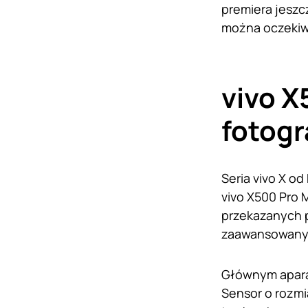
premiera jeszc
można oczeki
vivo X
fotogr
Seria vivo X o
vivo X500 Pro 
przekazanych p
zaawansowany z
Głównym apara
Sensor o rozmi