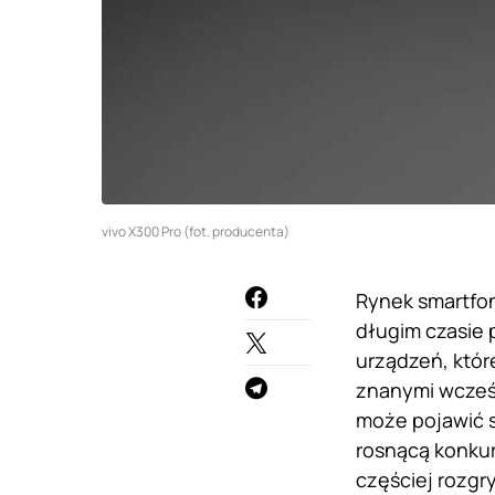
vivo X300 Pro (fot. producenta)
Rynek smartfon
długim czasie 
urządzeń, któr
znanymi wcześn
może pojawić s
rosnącą konku
częściej rozgr