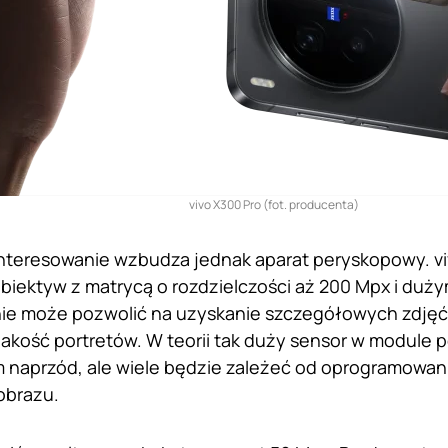
vivo X300 Pro (fot. producenta)
interesowanie wzbudza jednak aparat peryskopowy. v
biektyw z matrycą o rozdzielczości aż 200 Mpx i duży
ie może pozwolić na uzyskanie szczegółowych zdjęć
jakość portretów. W teorii tak duży sensor w modul
 naprzód, ale wiele będzie zależeć od oprogramowan
obrazu.