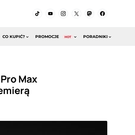
CO KUPIĆ?
PROMOCJE
PORADNIKI
HOT
 Pro Max
remierą