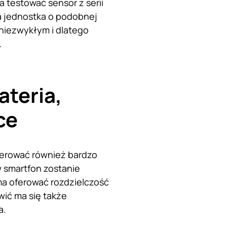
 testować sensor z serii
na jednostka o podobnej
 niezwykłym i dlatego
.
ateria,
ce
erować również bardzo
 smartfon zostanie
ma oferować rozdzielczość
wić ma się także
a.