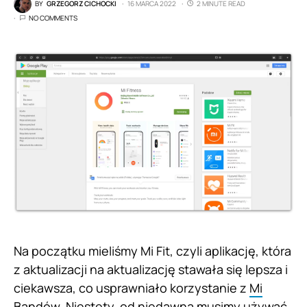
BY
GRZEGORZ CICHOCKI
16 MARCA 2022
2 MINUTE READ
NO COMMENTS
Na początku mieliśmy Mi Fit, czyli aplikację, która
z aktualizacji na aktualizację stawała się lepsza i
ciekawsza, co usprawniało korzystanie z
Mi
Bandów.
Niestety, od niedawna musimy używać