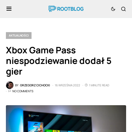
AKTUALNOŚCI
Xbox Game Pass
niespodziewanie dodał 5
gier
BY
GRZEGORZ CICHOCKI
16 WRZEŚNIA 2022
1 MINUTE READ
NO COMMENTS