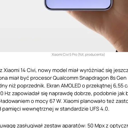
Xiaomi Civi 5 Pro (fot. producenta)
 Xiaomi 14 Civi, nowy model miał wyróżniać się jeszcz
na miał być procesor Qualcomm Snapdragon 8s Gen 4,
y niż poprzednik. Ekran AMOLED o przekątnej 6,55 cala
0 Hz zapowiadał się naprawdę dobrze, podobnie jak 
ładowaniem o mocy 67 W. Xiaomi planowało też zast
B pamięci wewnętrznej w standardzie UFS 4.0.
uwagę zasługiwał zestaw aparatów: 50 Mpx z optyczną