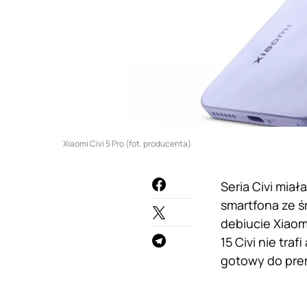
Xiaomi Civi 5 Pro (fot. producenta)
Seria Civi mia
smartfona ze 
debiucie Xiaomi
15 Civi nie traf
gotowy do pre