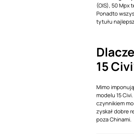
(OIS), 50 Mpx 
Ponadto wszyst
tytułu najleps
Dlacze
15 Civ
Mimo imponując
modelu 15 Civ
czynnikiem mog
zyskał dobre r
poza Chinami.