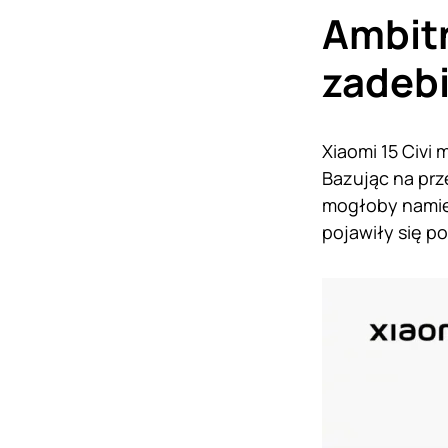
Ambitn
zadebi
Xiaomi 15 Civi
Bazując na prz
mogłoby namies
pojawiły się p