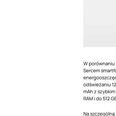
W porównaniu z
Sercem smartfo
energooszczędn
odświeżaniu 12
mAh z szybkim 
RAM i do 512 G
Na szczególną 