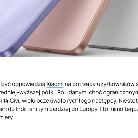
ła być odpowiedzią
Xiaomi
na potrzeby użytkowników 
średniej-wyższej półki. Po udanym, choć ograniczon
 14 Civi, wielu oczekiwało rychłego następcy. Niestet
i ani do Indii, ani tym bardziej do Europy. I to mimo teg
miery.