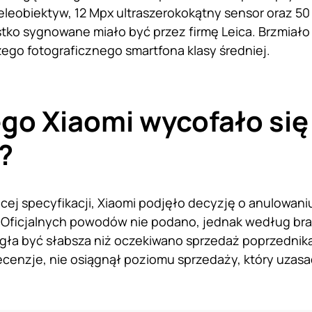
teleobiektyw, 12 Mpx ultraszerokokątny sensor oraz 50
ko sygnowane miało być przez firmę Leica. Brzmiało 
zego fotograficznego smartfona klasy średniej.
go Xiaomi wycofało się
i?
ej specyfikacji, Xiaomi podjęło decyzję o anulowaniu
i. Oficjalnych powodów nie podano, jednak według 
ła być słabsza niż oczekiwano sprzedaż poprzednika
ecenzje, nie osiągnął poziomu sprzedaży, który uzasad