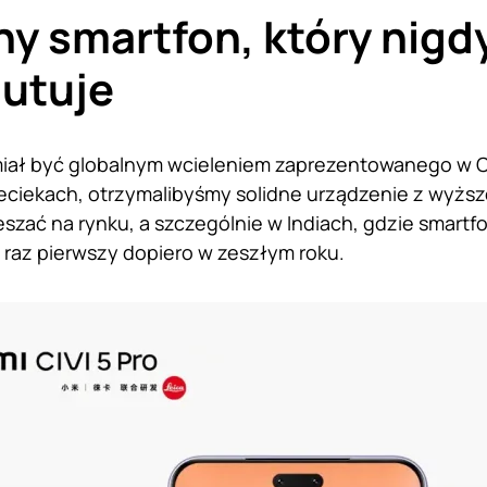
y smartfon, który nigdy
utuje
 miał być globalnym wcieleniem zaprezentowanego w C
eciekach, otrzymalibyśmy solidne urządzenie z wyższej
zać na rynku, a szczególnie w Indiach, gdzie smartfo
o raz pierwszy dopiero w zeszłym roku.