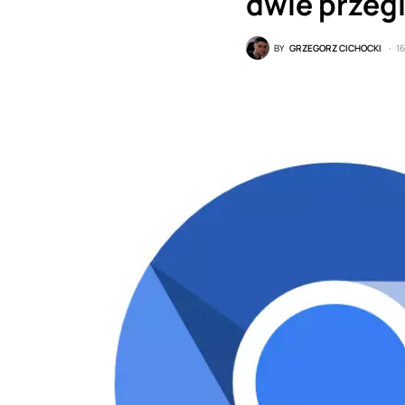
dwie przeg
BY
GRZEGORZ CICHOCKI
1