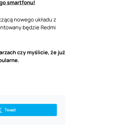
ego smartfonu!
yczącą nowego układu z
mentowany będzie Redmi
rzach czy myślicie, że już
pularne.
Tweet