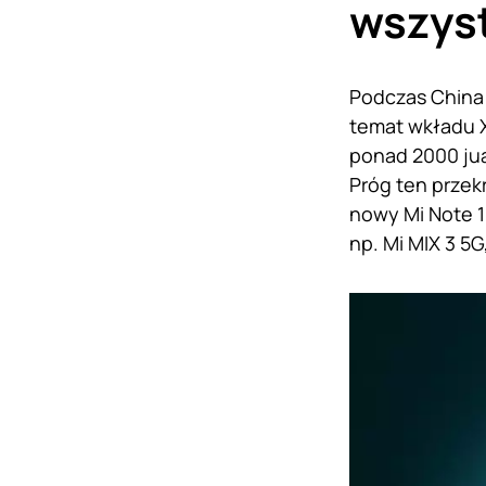
wszys
Podczas China 
temat wkładu X
ponad 2000 jua
Próg ten przekr
nowy Mi Note 10
np. Mi MIX 3 5G