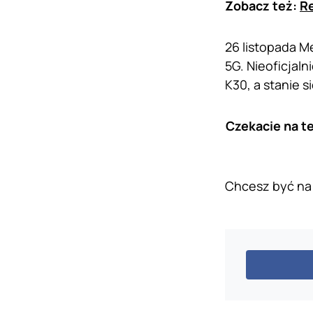
Zobacz też:
Re
26 listopada 
5G. Nieoficjal
K30, a stanie s
Czekacie na te
Chcesz być na