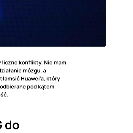
liczne konflikty. Nie mam
działanie mózgu, a
tłamsić Huawei’a, który
 odbierane pod kątem
ość
.
G do