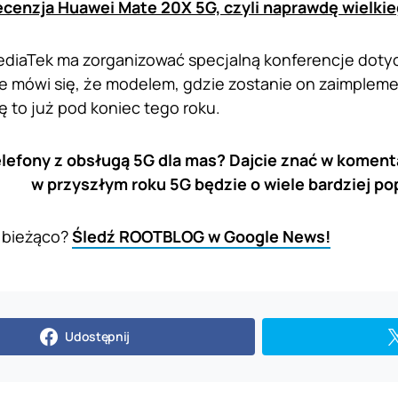
cenzja Huawei Mate 20X 5G, czyli naprawdę wielki
MediaTek ma zorganizować specjalną konferencje dot
nie mówi się, że modelem, gdzie zostanie on zaimple
ię to już pod koniec tego roku.
lefony z obsługą 5G dla mas? Dajcie znać w komenta
w przyszłym roku 5G będzie o wiele bardziej po
 bieżąco?
Śledź ROOTBLOG w Google News!
Udostępnij