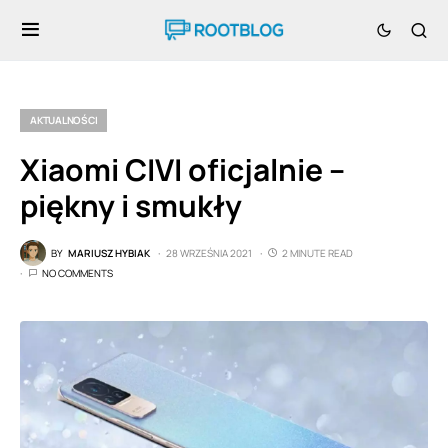
AKTUALNOŚCI
Xiaomi CIVI oficjalnie –
piękny i smukły
BY
MARIUSZ HYBIAK
28 WRZEŚNIA 2021
2 MINUTE READ
NO COMMENTS