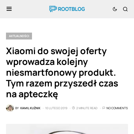
AKTUALNOŚCI
Xiaomi do swojej oferty
wprowadza kolejny
niesmartfonowy produkt.
Tym razem przyszedł czas
na apteczkę
BY
KAMIL KUŹNIK
10 LUTEGO 2019
2 MINUTE READ
NO COMMENTS