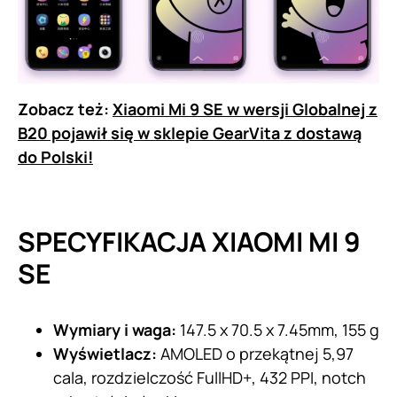
Zobacz też:
Xiaomi Mi 9 SE w wersji Globalnej z
B20 pojawił się w sklepie GearVita z dostawą
do Polski!
SPECYFIKACJA XIAOMI MI 9
SE
Wymiary i waga:
147.5 x 70.5 x 7.45mm, 155 g
Wyświetlacz:
AMOLED o przekątnej 5,97
cala, rozdzielczość FullHD+, 432 PPI, notch