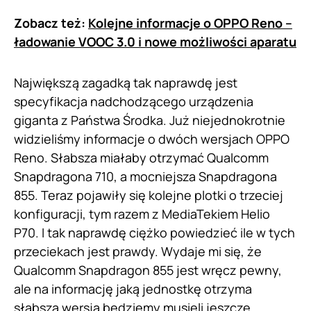
Zobacz też:
Kolejne informacje o OPPO Reno –
ładowanie VOOC 3.0 i nowe możliwości aparatu
Największą zagadką tak naprawdę jest
specyfikacja nadchodzącego urządzenia
giganta z Państwa Środka. Już niejednokrotnie
widzieliśmy informacje o dwóch wersjach OPPO
Reno. Słabsza miałaby otrzymać Qualcomm
Snapdragona 710, a mocniejsza Snapdragona
855. Teraz pojawiły się kolejne plotki o trzeciej
konfiguracji, tym razem z MediaTekiem Helio
P70. I tak naprawdę ciężko powiedzieć ile w tych
przeciekach jest prawdy. Wydaje mi się, że
Qualcomm Snapdragon 855 jest wręcz pewny,
ale na informację jaką jednostkę otrzyma
słabsza wersja będziemy musieli jeszcze