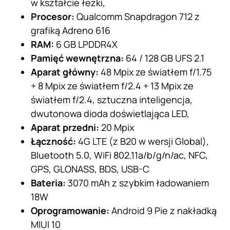
w kształcie łezki,
Procesor:
Qualcomm Snapdragon 712 z
grafiką Adreno 616
RAM:
6 GB LPDDR4X
Pamięć wewnętrzna:
64 / 128 GB UFS 2.1
Aparat główny:
48 Mpix ze światłem f/1.75
+ 8 Mpix ze światłem f/2.4 + 13 Mpix ze
światłem f/2.4, sztuczna inteligencja,
dwutonowa dioda doświetlająca LED,
Aparat przedni:
20 Mpix
Łączność:
4G LTE (z B20 w wersji Global),
Bluetooth 5.0, WiFi 802.11a/b/g/n/ac, NFC,
GPS, GLONASS, BDS, USB-C
Bateria:
3070 mAh z szybkim ładowaniem
18W
Oprogramowanie:
Android 9 Pie z nakładką
MIUI 10