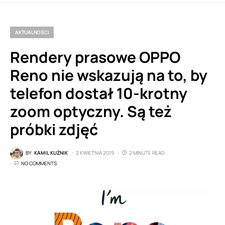
AKTUALNOŚCI
Rendery prasowe OPPO
Reno nie wskazują na to, by
telefon dostał 10-krotny
zoom optyczny. Są też
próbki zdjęć
BY
KAMIL KUŹNIK
2 KWIETNIA 2019
2 MINUTE READ
NO COMMENTS