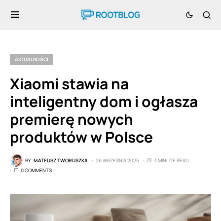
AKTUALNOŚCI
Xiaomi stawia na
inteligentny dom i ogłasza
premierę nowych
produktów w Polsce
BY
MATEUSZ TWORUSZKA
26 WRZEŚNIA 2025
3 MINUTE READ
0 COMMENTS