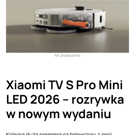
fot. producenta
Xiaomi TV S Pro Mini
LED 2026 – rozrywka
w nowym wydaniu
Kolejną dużą premierą są telewizory z serii