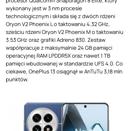
procesor Qualcomm Snapdragon 8 Elite, który
wykonany jest w 3 nm procesie
technologicznym i składa się z dwóch rdzeni
Oryon V2 Phoenix L o taktowaniu 4.32 GHz,
sześciu rdzeni Oryon V2 Phoenix M o taktowaniu
3.53 GHz oraz grafiki Adreno 830. Zestaw
współpracuje z maksymalnie 24 GB pamięci
operacyjnej RAM LPDDR5X oraz nawet 1 TB
pamięci wbudowanej w standardzie UFS 4.0. Co
ciekawe, OnePlus 13 osiągnął w AnTuTu 3,18 mln
punktów.