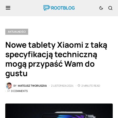
AKTUALNOŚCI
Nowe tablety Xiaomi z taką
specyfikacją techniczną
mogą przypaść Wam do
gustu
BY
MATEUSZ TWORUSZKA
2 LISTOPADA 2024
2 MINUTE READ
0 COMMENTS