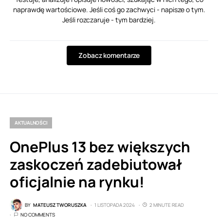
naprawdę wartościowe. Jeśli coś go zachwyci - napisze o tym.
Jeśli rozczaruje - tym bardziej.
Zobacz komentarze
AKTUALNOŚCI
OnePlus 13 bez większych
zaskoczeń zadebiutował
oficjalnie na rynku!
BY
MATEUSZ TWORUSZKA
1 LISTOPADA 2024
2 MINUTE READ
NO COMMENTS