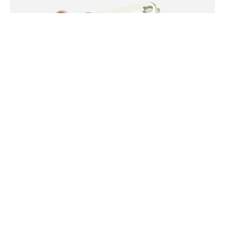
vivo X300s (fot. producenta)
Premiera serii vivo X500 zbliża się coraz
większymi krokami, a do sieci regularnie trafiają
kolejne doniesienia dotyczące nowych modeli.
Najnowsze przecieki skupiają się przede
wszystkim na podstawowym wariancie, który ma
otrzymać kilka istotnych zmian względem