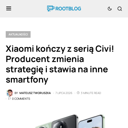
AKTUALNOŚCI
Xiaomi kończy z serią Civi!
Producent zmienia
strategię i stawia na inne
smartfony
BY
MATEUSZ TWORUSZKA
7 LIPCA 2026
3 MINUTE READ
0 COMMENTS