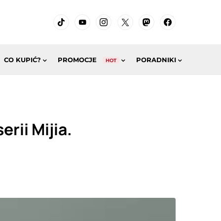
CO KUPIĆ?
PROMOCJE
PORADNIKI
HOT
rii Mijia.