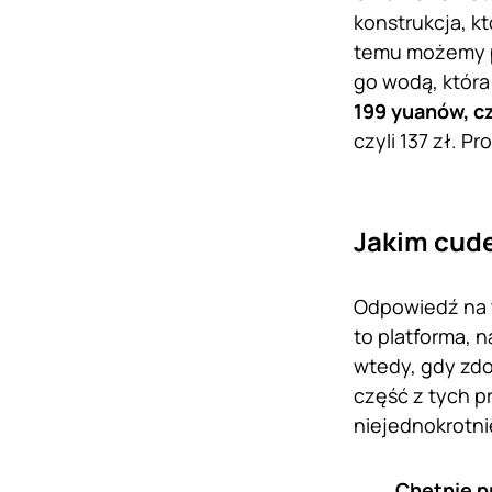
konstrukcja, k
temu możemy po
go wodą, która
199 yuanów, czy
czyli 137 zł. 
Jakim cud
Odpowiedź na t
to platforma, n
wtedy, gdy zdo
część z tych p
niejednokrotn
Chętnie p