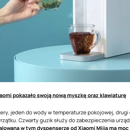
aomi pokazało swoją nową myszkę oraz klawiaturę
ztery, jeden do wody w temperaturze pokojowej, drugi 
rzątku. Czwarty guzik służy do zabezpieczenia urząd
talowana w tym dyspenserze od
Xiaomi
Mijia ma moc