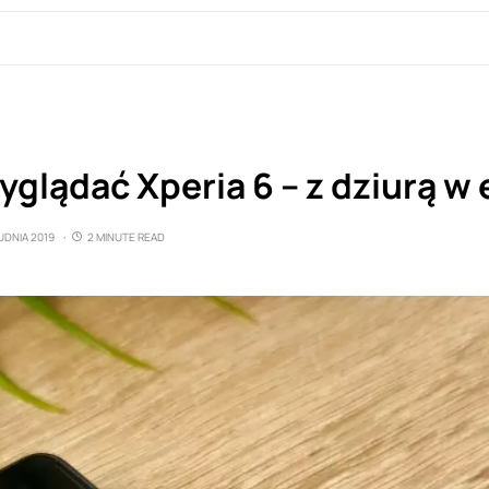
glądać Xperia 6 – z dziurą w 
UDNIA 2019
2 MINUTE READ