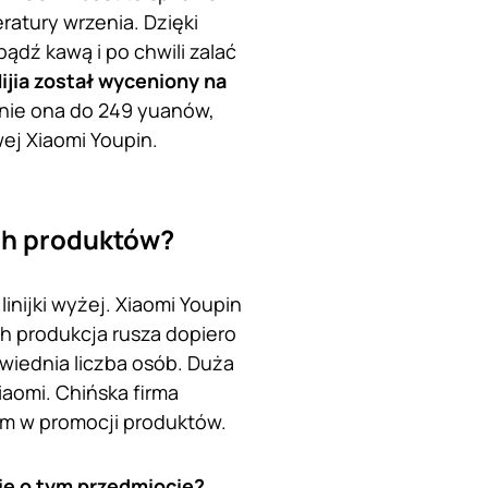
ratury wrzenia. Dzięki
dź kawą i po chwili zalać
jia został wyceniony na
śnie ona do 249 yuanów,
wej Xiaomi Youpin.
ch produktów?
inijki wyżej. Xiaomi Youpin
Ich produkcja rusza dopiero
iednia liczba osób. Duża
aomi. Chińska firma
 im w promocji produktów.
ie o tym przedmiocie?