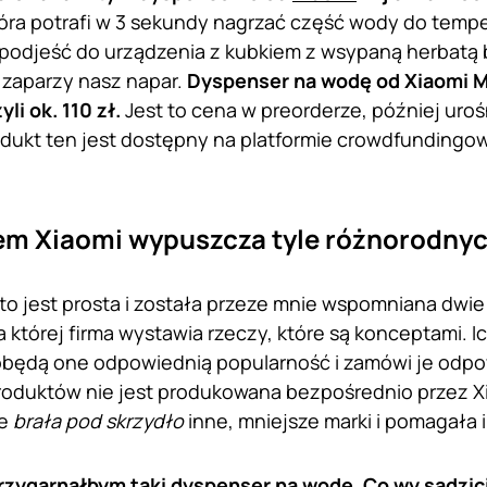
tóra potrafi w 3 sekundy nagrzać część wody do tempe
djeść do urządzenia z kubkiem z wsypaną herbatą bą
 zaparzy nasz napar.
Dyspenser na wodę od Xiaomi Mi
li ok. 110 zł.
Jest to cena w preorderze, później uro
Produkt ten jest dostępny na platformie crowdfundingo
em Xiaomi wypuszcza tyle różnorodny
o jest prosta i została przeze mnie wspomniana dwie l
a której firma wystawia rzeczy, które są konceptami. 
będą one odpowiednią popularność i zamówi je odpow
roduktów nie jest produkowana bezpośrednio przez Xi
ie
brała pod skrzydło
inne, mniejsze marki i pomagała
rzygarnąłbym taki dyspenser na wodę. Co wy sądzic