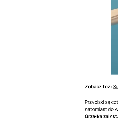
Zobacz też:
Xi
Przyciski są c
natomiast do w
Grzałka zains