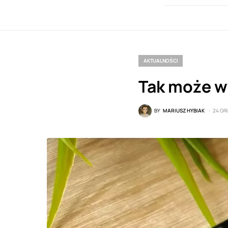
AKTUALNOŚCI
Tak może wy
BY
MARIUSZ HYBIAK
24 GR