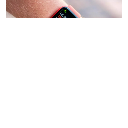
Apple Watch to jeden z najpopularniejszych (o
ile nie najpopularniejszy)
inteligentny zegarek
na rynku. Wszyscy czekają na premierę nowej,
już 7. generacji. Jak się okazuje, Apple
rozpoczęło masową produkcję pasków do
nowego produktu.