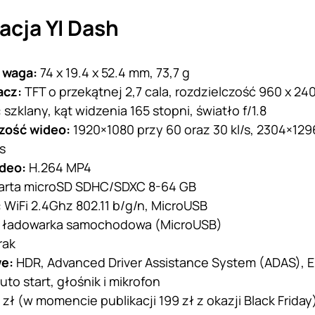
acja YI Dash
 waga:
74 x 19.4 x 52.4 mm, 73,7 g
acz:
TFT o przekątnej 2,7 cala, rozdzielczość 960 x 24
:
szklany, kąt widzenia 165 stopni, światło f/1.8
zość wideo:
1920×1080 przy 60 oraz 30 kl/s, 2304×129
/s
ideo:
H.264 MP4
arta microSD SDHC/SDXC 8-64 GB
:
WiFi 2.4Ghz 802.11 b/g/n, MicroUSB
:
ładowarka samochodowa (MicroUSB)
rak
we:
HDR, Advanced Driver Assistance System (ADAS), 
uto start, głośnik i mikrofon
 zł (w momencie publikacji 199 zł z okazji Black Friday