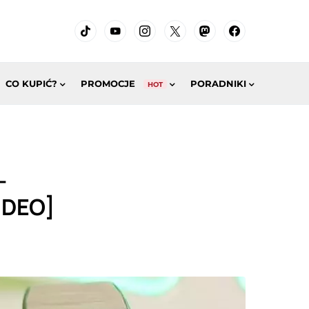
CO KUPIĆ?
PROMOCJE
PORADNIKI
HOT
–
IDEO]