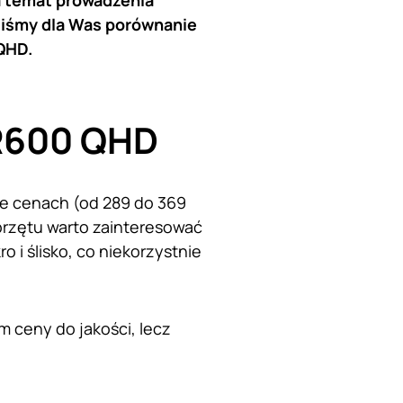
na temat prowadzenia
liśmy dla Was porównanie
 QHD.
l R600 QHD
ie cenach (od 289 do 369
przętu warto zainteresować
o i ślisko, co niekorzystnie
 ceny do jakości, lecz