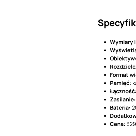
Specyfik
Wymiary i
Wyświetl
Obiektyw
Rozdzielc
Format w
Pamięć:
k
Łączność
Zasilanie
Bateria:
2
Dodatko
Cena:
329