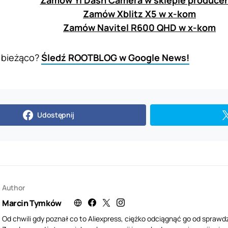
Zamów YI Dash Camera w sklepie produce
Zamów Xblitz X5 w x-kom
Zamów Navitel R600 QHD w x-kom
 bieżąco?
Śledź ROOTBLOG w Google News!
Udostępnij
Author
Marcin Tymków
Od chwili gdy poznał co to Aliexpress, ciężko odciągnąć go od sprawdza