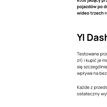
ktoś jadący pr
pojazdów po d
wideo trzech r
YI Das
Testowane prze
zł) i kupić je
się szczególnie
wpływa na bez
Każde z przeds
ostateczny wy