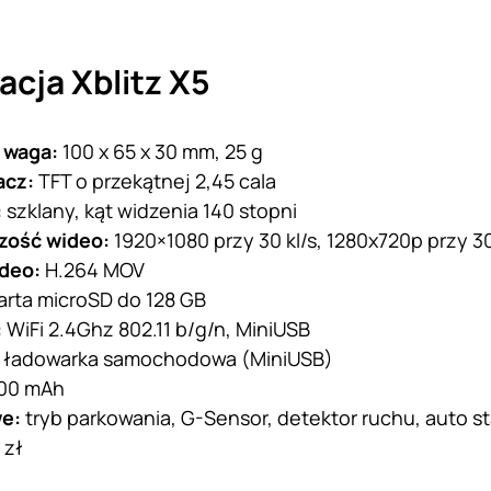
acja Xblitz X5
 waga:
100 x 65 x 30 mm, 25 g
acz:
TFT o przekątnej 2,45 cala
:
szklany, kąt widzenia 140 stopni
zość wideo:
1920×1080 przy 30 kl/s, 1280x720p przy 30
ideo:
H.264 MOV
arta microSD do 128 GB
:
WiFi 2.4Ghz 802.11 b/g/n, MiniUSB
:
ładowarka samochodowa (MiniUSB)
00 mAh
we:
tryb parkowania, G-Sensor, detektor ruchu, auto sta
 zł