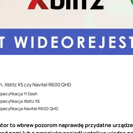
h, Xblitz X5 czy Navitel R600 QHD
Specyfikacja YI Dash
Specyfikacja Xblitz X5
Specyfikacja Navitel R600 QHD
ator to wbrew pozorom naprawdę przydatne urządzeni