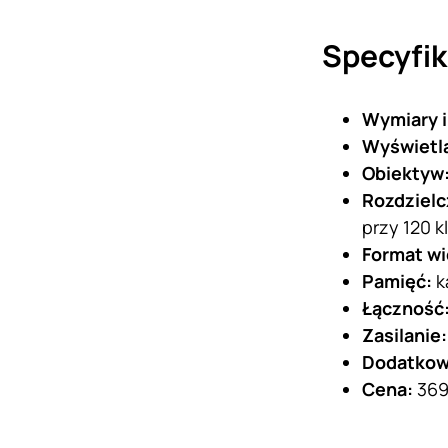
Specyfik
Wymiary i
Wyświetl
Obiektyw
Rozdzielc
przy 120 kl
Format w
Pamięć:
k
Łączność
Zasilanie
Dodatko
Cena:
369