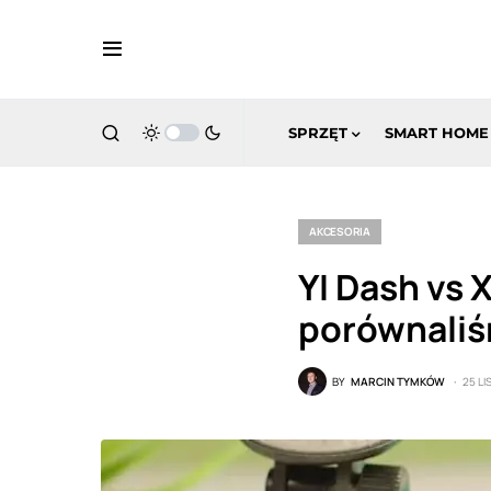
SPRZĘT
SMART HOME
AKCESORIA
YI Dash vs 
porównaliśm
BY
MARCIN TYMKÓW
25 L