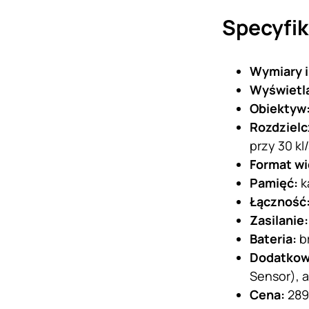
Specyfik
Wymiary i
Wyświetl
Obiektyw
Rozdzielc
przy 30 kl
Format w
Pamięć:
k
Łączność
Zasilanie
Bateria:
b
Dodatko
Sensor), a
Cena:
289