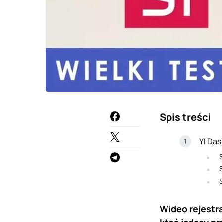
Spis treści
YI Das
Wideo rejestr