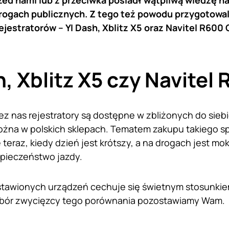
zed nami lub z przeciwka posiadł wątpliwą wiedzę 
rogach publicznych. Z tego też powodu przygotowa
ejestratorów – YI Dash, Xblitz X5 oraz Navitel R600
h, Xblitz X5 czy Navite
z nas rejestratory są dostępne w zbliżonych do sieb
 można w polskich sklepach. Tematem zakupu takiego s
 teraz, kiedy dzień jest krótszy, a na drogach jest mokr
pieczeństwo jazdy.
tawionych urządzeń cechuje się świetnym stosunkiem
bór zwycięzcy tego porównania pozostawiamy Wam.