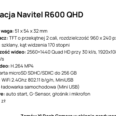
acja Navitel R600 QHD
 waga:
51 x 54 x 32 mm
acz:
TFT o przekątnej 2 cali, rozdzielczość 960 x 240 p
:
szklany, kąt widzenia 170 stopni
zość wideo:
2560×1440 Quad HD przy 30 kl/s, 1920х108
/s
ideo:
H.264 MP4
arta microSD SDHC/SDXC do 256 GB
:
WiFi 2.4Ghz 802.11 b/g/n, MiniUSB
:
ładowarka samochodowa (Mini USB)
we:
auto start, G-Sensor, głośnik i mikrofon
 zł