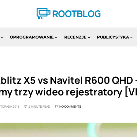
OPROGRAMOWANIE
RECENZJE
PUBLICYSTYKA
Xblitz X5 vs Navitel R600 QHD 
y trzy wideo rejestratory [V
ISTOPADA 2018
2 MINUTE READ
NO COMMENTS