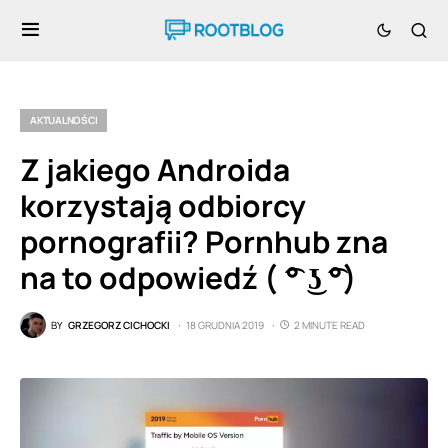
AKTUALNOŚCI
Z jakiego Androida
korzystają odbiorcy
pornografii? Pornhub zna
na to odpowiedź ( ͡° ͜ʖ ͡°)
BY
GRZEGORZ CICHOCKI
18 GRUDNIA 2019
2 MINUTE READ