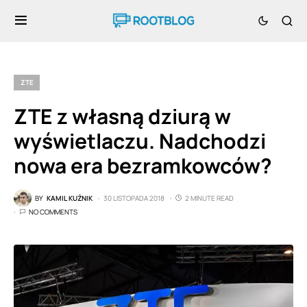
ZTE
ZTE z własną dziurą w
wyświetlaczu. Nadchodzi
nowa era bezramkowców?
BY
KAMIL KUŹNIK
30 LISTOPADA 2018
2 MINUTE READ
NO COMMENTS