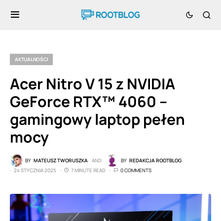
AKTUALNOŚCI
Acer Nitro V 15 z NVIDIA
GeForce RTX™ 4060 –
gamingowy laptop pełen
mocy
BY
MATEUSZ TWORUSZKA
AND
BY
REDAKCJA ROOTBLOG
24 STYCZNIA 2025
7 MINUTE READ
0 COMMENTS