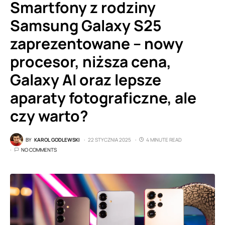
Smartfony z rodziny
Samsung Galaxy S25
zaprezentowane – nowy
procesor, niższa cena,
Galaxy AI oraz lepsze
aparaty fotograficzne, ale
czy warto?
BY
KAROL GODLEWSKI
22 STYCZNIA 2025
4 MINUTE READ
NO COMMENTS