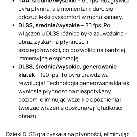
TAA, średnie/wysokie
– 60 fps: Rozgrywka
była płynna, ale momentami dało się
odczuć lekki dyskomfort w ruchu kamery.
DLSS, średnie/wysokie
– 80 fps: Po
włączeniu DLSS różnica była zauważalna –
obraz zyskał na płynności i
szczegółowości, co pozwoliło na bardziej
immersyjną eksplorację.
DLSS, średnie/wysokie, generowanie
klatek
– 120 fps: To była prawdziwa
rewolucja! Technologia generowania klatek
wyniosła płynność na niespotykany
poziom, eliminując wszelkie opóźnienia i
tworząc wrażenie doskonałej “gładkości”
obrazu.
Dzięki DLSS gra zyskała na płynności, eliminując