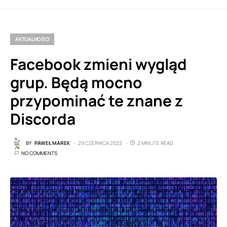
AKTUALNOŚCI
Facebook zmieni wygląd
grup. Będą mocno
przypominać te znane z
Discorda
BY
PAWEŁ MAREK
29 CZERWCA 2022
2 MINUTE READ
NO COMMENTS