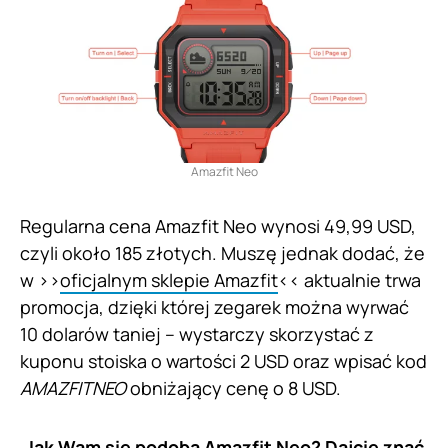
Amazfit Neo
Regularna cena Amazfit Neo wynosi 49,99 USD,
czyli około 185 złotych. Muszę jednak dodać, że
w >>
oficjalnym sklepie Amazfit
<< aktualnie trwa
promocja, dzięki której zegarek można wyrwać
10 dolarów taniej – wystarczy skorzystać z
kuponu stoiska o wartości 2 USD oraz wpisać kod
AMAZFITNEO
obniżający cenę o 8 USD.
Jak Wam się podoba Amazfit Neo? Dajcie znać