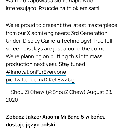
Wam, że zapowiada się to naprawdę
interesująco. Rzućcie na to okiem sami!
We’re proud to present the latest masterpiece
from our Xiaomi engineers: 3rd Generation
Under-Display Camera Technology! True full-
screen displays are just around the corner!
We're planning on putting this into mass
production next year. Stay tuned!
#InnovationForEveryone
pic.twitter.com/DrKeL8wZUg
— Shou Zi Chew (@ShouZiChew)
August 28,
2020
Zobacz także:
Xiaomi Mi Band 5 w końcu
dostaje język polski