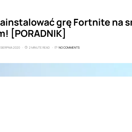
ainstalować grę Fortnite na 
m! [PORADNIK]
 SIERPNIA 2020
2 MINUTE READ
NO COMMENTS