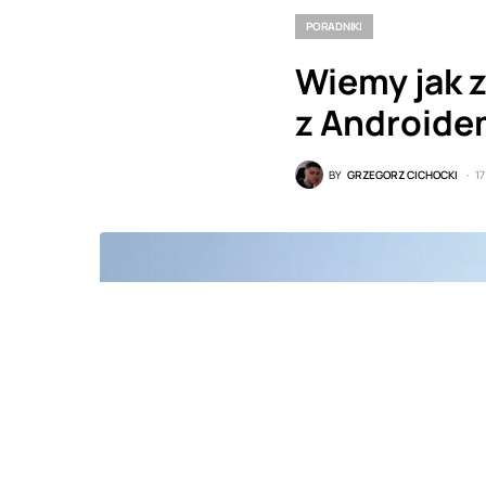
PORADNIKI
Wiemy jak z
z Androide
BY
GRZEGORZ CICHOCKI
17