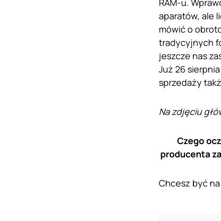
RAM-u. Wprawdz
aparatów, ale 
mówić o obrot
tradycyjnych fo
jeszcze nas za
Już 26 sierpni
sprzedaży takż
Na zdjęciu głó
Czego ocz
producenta za
Chcesz być na