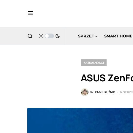
SPRZĘT
SMART HOME
AKTUALNOŚCI
ASUS ZenFon
BY
KAMIL KUŹNIK
17 SIERPN