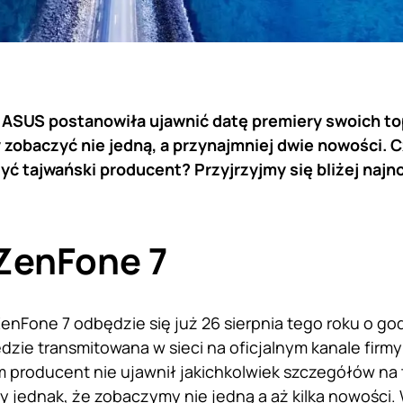
 ASUS postanowiła ujawnić datę premiery swoich t
zobaczyć nie jedną, a przynajmniej dwie nowości. 
yć tajwański producent? Przyjrzyjmy się bliżej na
ZenFone 7
 ZenFone 7 odbędzie się już 26 sierpnia tego roku o go
dzie transmitowana w sieci na oficjalnym kanale firm
m producent nie ujawnił jakichkolwiek szczegółów n
 jednak, że zobaczymy nie jedną a aż kilka nowości. 