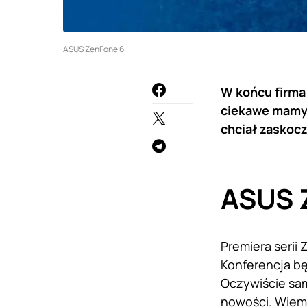
ASUS ZenFone 6
W końcu firma
ciekawe mamy 
chciał zaskocz
ASUS 
Premiera serii
Konferencja bę
Oczywiście sa
nowości. Wiemy