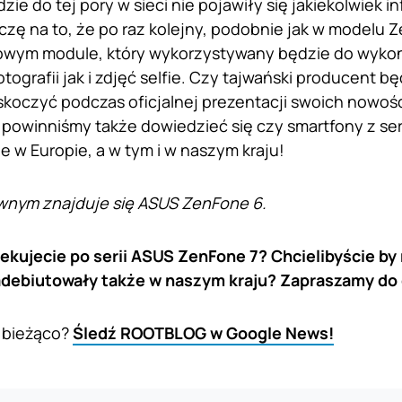
ie do tej pory w sieci nie pojawiły się jakiekolwiek i
liczę na to, że po raz kolejny, podobnie jak w modelu 
owym module, który wykorzystywany będzie do wyko
tografii jak i zdjęć selfie. Czy tajwański producent b
skoczyć podczas oficjalnej prezentacji swoich nowośc
a powinniśmy także dowiedzieć się czy smartfony z ser
e w Europie, a w tym i w naszym kraju!
wnym znajduje się ASUS ZenFone 6.
ekujecie po serii ASUS ZenFone 7? Chcielibyście by
debiutowały także w naszym kraju? Zapraszamy do 
 bieżąco?
Śledź ROOTBLOG w Google News!