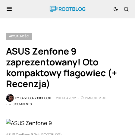
AKTUALNOŚCI
ASUS Zenfone 9
zaprezentowany! Oto
kompaktowy flagowiec (+
Recenzja)
BY
GRZEGORZ CICHOCKI
29 LIPCA 2022
2 MINUTE READ
0 COMMENTS
ASUS ZenFone 9 (fot. ROOTBLOG)