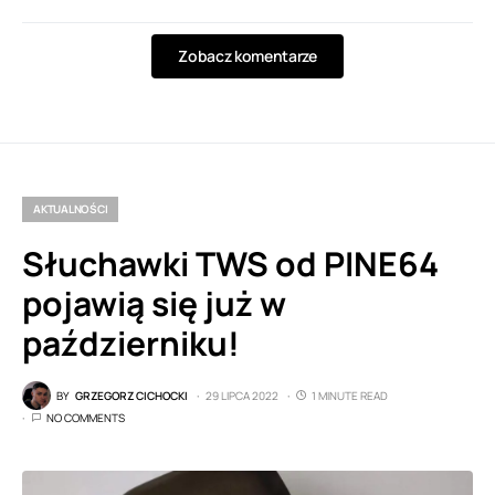
Zobacz komentarze
AKTUALNOŚCI
Słuchawki TWS od PINE64
pojawią się już w
październiku!
BY
GRZEGORZ CICHOCKI
29 LIPCA 2022
1 MINUTE READ
NO COMMENTS