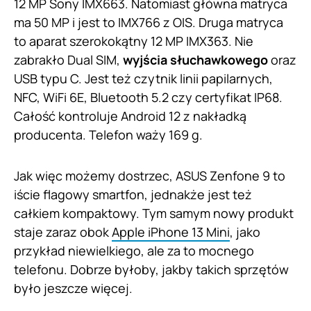
12 MP Sony IMX663. Natomiast główna matryca
ma 50 MP i jest to IMX766 z OIS. Druga matryca
to aparat szerokokątny 12 MP IMX363. Nie
zabrakło Dual SIM,
wyjścia słuchawkowego
oraz
USB typu C. Jest też czytnik linii papilarnych,
NFC, WiFi 6E, Bluetooth 5.2 czy certyfikat IP68.
Całość kontroluje Android 12 z nakładką
producenta. Telefon waży 169 g.
Jak więc możemy dostrzec, ASUS Zenfone 9 to
iście flagowy smartfon, jednakże jest też
całkiem kompaktowy. Tym samym nowy produkt
staje zaraz obok
Apple iPhone 13 Mini
, jako
przykład niewielkiego, ale za to mocnego
telefonu. Dobrze byłoby, jakby takich sprzętów
było jeszcze więcej.