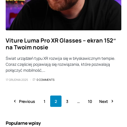
Viture Luma Pro XR Glasses – ekran 152″
na Twoim nosie
Świat urządzeń typu XR rozwija się w błyskawicznym tempie.
Coraz częściej pojawiają się rozwiązania, które pozwalają
połączyć mobilność,…
17 GRUDNIA 2025
0 COMMENTS
Previous
1
2
3
…
10
Next
Popularne wpisy